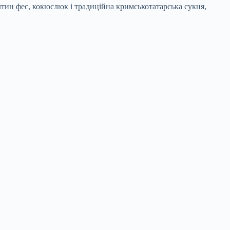
тин фес, кокюслюк і традиційна кримськотатарська сукня,