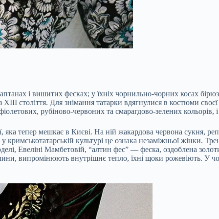
аптанах і вишитих фесках; у їхніх чорнильно-чорних косах бірю
XIII століття. Для знімання татарки вдягнулися в костюми своєї
фіолетових, рубіново-червоних та смарагдово-зелених кольорів, 
 яка тепер мешкає в Києві. На ній жакардова червона сукня, реп
— у кримськотатарській культурі це ознака незаміжньої жінки. Тр
моделі, Евеліні Мамбетовій, “алтин фес” — феска, оздоблена зо
тлини, випромінюють внутрішнє тепло, їхні щоки рожевіють. У ч