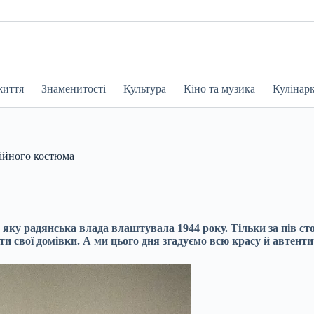
життя
Знаменитості
Культура
Кіно та музика
Кулінар
ційного костюма
яку радянська влада влаштувала 1944 року. Тільки за пів сто
и свої домівки. А ми цього дня згадуємо всю красу й автент