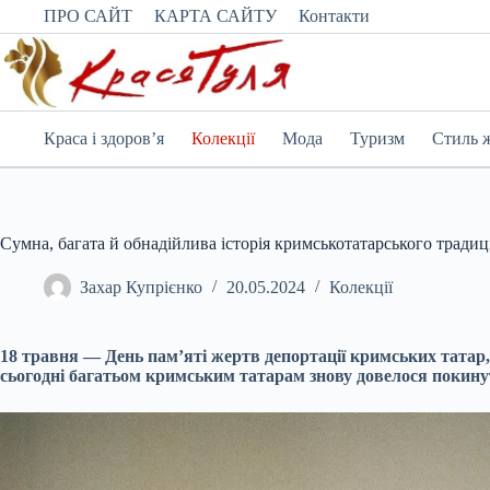
Перейти
ПРО САЙТ
КАРТА САЙТУ
Контакти
до
вмісту
Краса і здоров’я
Колекції
Мода
Туризм
Стиль 
Сумна, багата й обнадійлива історія кримськотатарського тради
Захар Купрієнко
20.05.2024
Колекції
18 травня — День пам’яті жертв депортації кримських татар, 
сьогодні багатьом кримським татарам знову довелося покинут