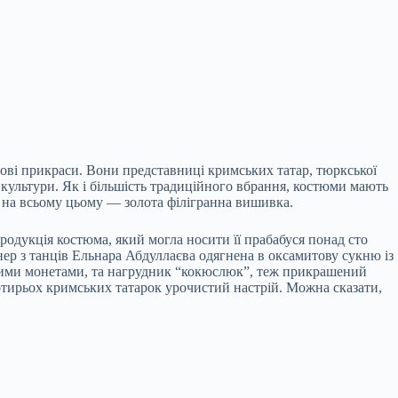
зові прикраси. Вони представниці кримських татар, тюркської
 культури. Як і більшість традиційного вбрання, костюми мають
і на всьому цьому — золота філігранна вишивка.
родукція костюма, який могла носити її прабабуся понад сто
енер з танців Ельнара Абдуллаєва одягнена в оксамитову сукню із
лотими монетами, та нагрудник “кокюслюк”, теж прикрашений
отирьох кримських татарок урочистий настрій. Можна сказати,