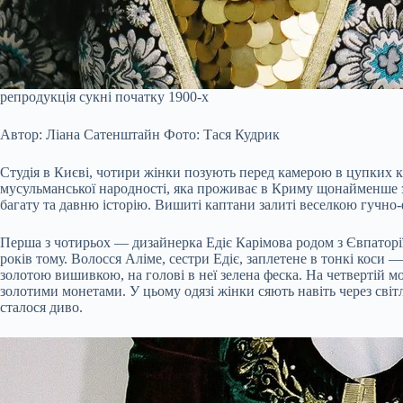
репродукція сукні початку 1900-х
Автор: Ліана Сатенштайн
Фото: Тася Кудрик
Студія в Києві, чотири жінки позують перед камерою в цупких к
мусульманської народності, яка проживає в Криму щонайменше з 
багату та давню історію. Вишиті каптани залиті веселкою гучно-
Перша з чотирьох — дизайнерка Едіє Карімова родом з Євпаторії,
років тому. Волосся Аліме, сестри Едіє, заплетене в тонкі коси 
золотою вишивкою, на голові в неї зелена феска. На четвертій 
золотими монетами. У цьому одязі жінки сяють навіть через сві
сталося диво.