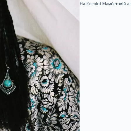
На Евеліні Мамбетовій ал