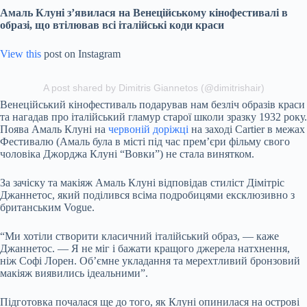
Амаль Клуні з’явилася на Венеційському кінофестивалі в
образі, що втілював всі італійські коди краси
View this
post on Instagram
A post shared by Dimitris Giannetos (@dimitrishair)
Венеційський кінофестиваль подарував нам безліч образів краси
та нагадав про італійський гламур старої школи зразку 1932 року.
Поява Амаль Клуні на
червоній доріжці
на заході Cartier в межах
Фестивалю (Амаль була в місті під час прем’єри фільму свого
чоловіка Джорджа Клуні “Вовки”) не стала винятком.
За зачіску та макіяж Амаль Клуні відповідав стиліст Дімітріс
Джаннетос, який поділився всіма подробицями ексклюзивно з
британським Vogue.
“Ми хотіли створити класичний італійський образ, — каже
Джаннетос. — Я не міг і бажати кращого джерела натхнення,
ніж Софі Лорен. Об’ємне укладання та мерехтливий бронзовий
макіяж виявились ідеальними”.
Підготовка почалася ще до того, як Клуні опинилася на острові