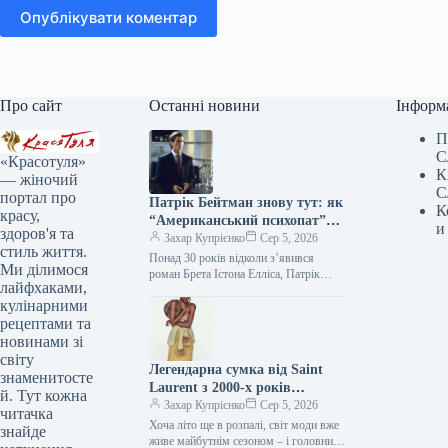
Опублікувати коментар
Про сайт
Останні новини
Інформ
П
С
«Красотуля»
К
— жіночий
С
портал про
Патрік Бейтман знову тут: як
К
красу,
“Американський психопат”
и
здоров'я та
продовжує впливати на стиль
Захар Купрієнко
Сер 5, 2026
стиль життя.
Понад 30 років відколи з’явився
Ми ділимося
роман Брета Істона Елліса, Патрік
лайфхаками,
Бейтман залишається однією з
кулінарними
найдискусійніших фігур у попкультурі.
Його бездоганні…
рецептами та
новинами зі
світу
Легендарна сумка від Saint
знаменитосте
Laurent з 2000-х років
й. Тут кожна
повертається — і претендує на
Захар Купрієнко
Сер 5, 2026
читачка
звання головного аксесуара
Хоча літо ще в розпалі, світ моди вже
знайде
осені 2026 року.
живе майбутнім сезоном – і головний