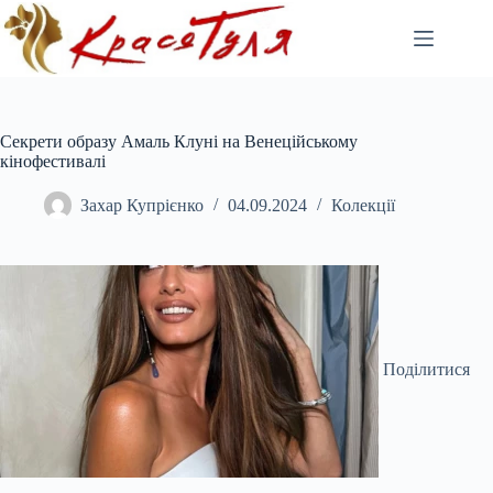
Перейти
до
вмісту
Секрети образу Амаль Клуні на Венеційському
кінофестивалі
Захар Купрієнко
04.09.2024
Колекції
Поділитися