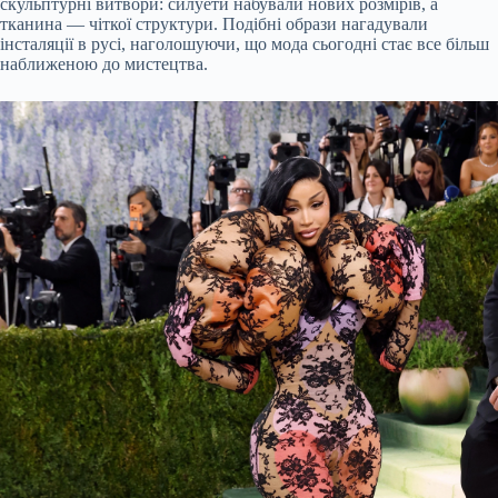
скульптурні витвори: силуети набували нових розмірів, а
тканина — чіткої структури. Подібні образи нагадували
інсталяції в русі, наголошуючи, що мода сьогодні стає все більш
наближеною до мистецтва.