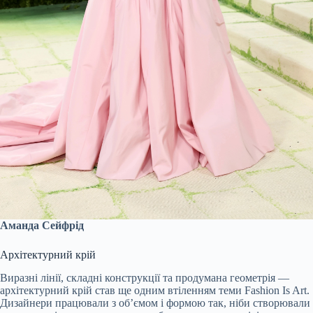
Аманда Сейфрід
Архітектурний крій
Виразні лінії, складні конструкції та продумана геометрія —
архітектурний крій став ще одним втіленням теми Fashion Is Art.
Дизайнери працювали з об’ємом і формою так, ніби створювали