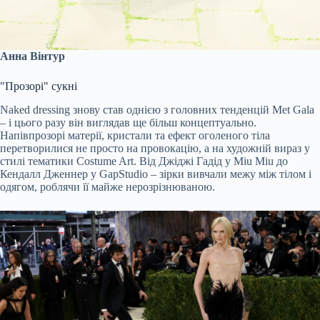
Анна Вінтур
"Прозорі" сукні
Naked dressing знову став однією з головних тенденцій Met Gala
– і цього разу він виглядав ще більш концептуально.
Напівпрозорі матерії, кристали та ефект оголеного тіла
перетворилися не просто на провокацію, а на художній вираз у
стилі тематики Costume Art. Від Джіджі Гадід у Miu Miu до
Кендалл Дженнер у GapStudio – зірки вивчали межу між тілом і
одягом, роблячи її майже нерозрізнюваною.