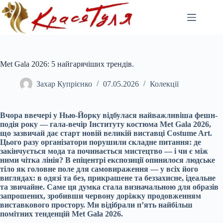
Перейти
до
вмісту
Met Gala 2026: 5 найгарячіших трендів.
Захар Купрієнко
07.05.2026
Колекції
Вчора ввечері у Нью-Йорку відбулася найважливіша фешн-
подія року — гала-вечір Інституту костюма Met Gala 2026,
що зазвичай дає старт новій великій виставці Costume Art.
Цього разу організатори порушили складне питання: де
закінчується мода та починається мистецтво — і чи є між
ними чітка лінія? В епіцентрі експозиції опинилося людське
тіло як головне поле для самовираження — у всіх його
виглядах: в одязі та без, прикрашене та беззахисне, ідеальне
та звичайне. Саме ця думка стала визначальною для образів
запрошених, зробивши червону доріжку продовженням
виставкового простору. Ми відібрали
п’ять
найбільш
помітних тенденцій Met Gala 2026.