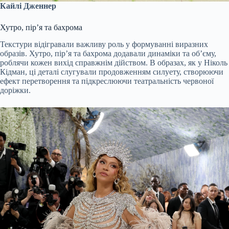
Кайлі Дженнер
Хутро, пірʼя та бахрома
Текстури відігравали важливу роль у формуванні виразних
образів. Хутро, пір’я та бахрома додавали динаміки та об’єму,
роблячи кожен вихід справжнім дійством. В образах, як у Ніколь
Кідман, ці деталі слугували продовженням силуету, створюючи
ефект перетворення та підкреслюючи театральність червоної
доріжки.