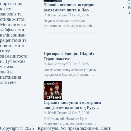
С
портал про
Чоловік оселився всередині
К
красу,
рекламного щита в Лос-
и
здоров'я та
Анджелесі — Netflix рекламує
Юрій Скорик
Сер 8, 2026
стиль життя.
фільм “Останній дім” —
Людина проживає всередині
Ми ділимося
культурні новини.
рекламного щита задля промоції
лайфхаками,
нового фільму від Netflix. © WUSA9/
кулінарними
YouTube Чоловік перебуватиме в
імпровізованій вітальні протягом…
рецептами та
новинами зі
світу
Прозора спідниця: Шарліз
знаменитосте
Терон показує
й. Тут кожна
найвідважніший тренд 2026
Борис Мазур
Сер 7, 2026
читачка
року
Аналізуємо появу акторки у її день
знайде
народження Сьогодні, 7 серпня,
натхнення
Шарліз Терон відзначає 51-річчя — це
для себе.
чудова нагода звернути увагу…
Сервант виступив з камерним
концертом наживо від Руху
опору ССО – фото, відео
Юрій Скорик
Сер 7, 2026
© «Тотальний: Наживо» Гурт
«Сервант» зі Львова презентував
Copyright © 2025 - Красотуля. Усі права захищені. Сайт
акустичний виступ у рамках серії