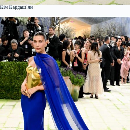
Кім Кардашʼян