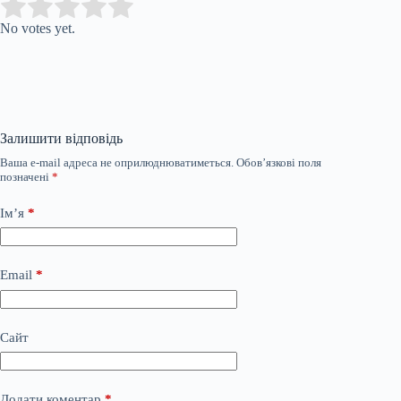
Submit Rating
Rate this item:
No votes yet.
Залишити відповідь
Ваша e-mail адреса не оприлюднюватиметься.
Обов’язкові поля
позначені
*
Ім’я
*
Email
*
Сайт
Додати коментар
*