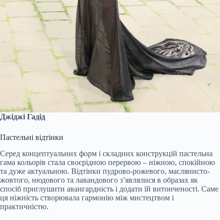
Джіджі Гадід
Пастельні відтінки
Серед концептуальних форм і складних конструкцій пастельна
гама кольорів стала своєрідною перервою – ніжною, спокійною
та дуже актуальною. Відтінки пудрово-рожевого, маслянисто-
жовтого, нюдового та лавандового з’являлися в образах як
спосіб приглушити авангардність і додати їй витонченості. Саме
ця ніжність створювала гармонію між мистецтвом і
практичністю.