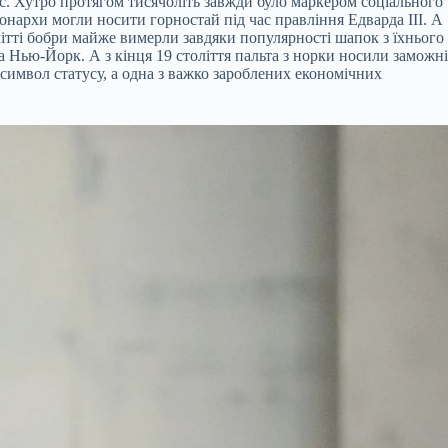
ус. Хутро протягом тисячоліть завжди було маркером соціального
онархи могли носити горностай під час правління Едварда III. А
олітті бобри майже вимерли завдяки популярності шапок з їхнього
 Нью-Йорк. А з кінця 19 століття пальта з норки носили заможні
символ статусу, а одна з важко зароблених економічних