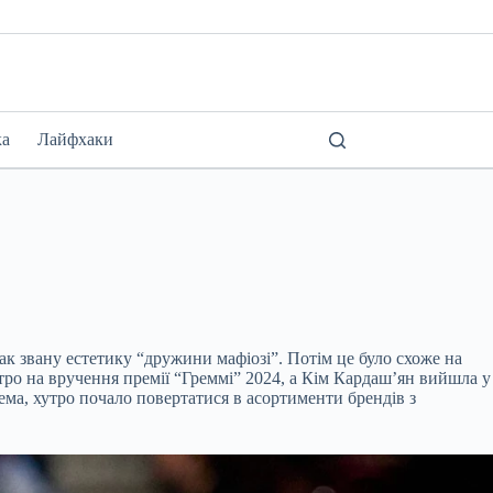
ка
Лайфхаки
так звану естетику “дружини мафіозі”. Потім це було схоже на
утро на вручення премії “Греммі” 2024, а Кім Кардаш’ян вийшла у
ема, хутро почало повертатися в асортименти брендів з