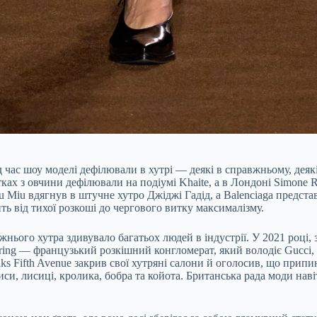
ас шоу моделі дефілювали в хутрі — деякі в справжньому, деякі 
ах з овчини дефілювали на подіумі Khaite, а в Лондоні Simone Ro
u Miu вдягнув в штучне хутро Джіджі Гадід, а Balenciaga предста
ь від тихої розкоші до чергового витку максималізму.
нього хутра здивувало багатьох людей в індустрії. У 2021 році, 
ring — французький розкішний конгломерат, який володіє Gucci, Sa
aks Fifth Avenue закрив свої хутряні салони й оголосив, що прип
и, лисиці, кролика, бобра та койота. Британська рада моди наві