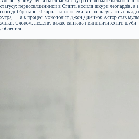
Але ось у чому річ: хоча справжнє хутро стало матеріальною пер
статусу: первосвященники в Єгипті носили шкури леопардів, а за
сьогодні британські королі та королеви все ще надягають накидк
хутра, — а в процесі монополіст Джон Джейкоб Астор став мульт
жінки. Словом, людству важко раптово припинити хотіти шуби, я
доблестей.