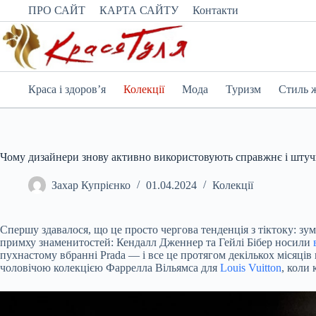
Перейти
ПРО САЙТ
КАРТА САЙТУ
Контакти
до
вмісту
Краса і здоров’я
Колекції
Мода
Туризм
Стиль 
Чому дизайнери знову активно використовують справжнє і штуч
Захар Купрієнко
01.04.2024
Колекції
Спершу здавалося, що це просто чергова тенденція з тіктоку: зу
примху знаменитостей: Кендалл Дженнер та Гейлі Бібер носили
пухнастому вбранні Prada — і все це протягом декількох місяців
чоловічою колекцією Фаррелла Вільямса для
Louis Vuitton
, коли