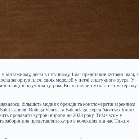
у вінтажному, деякі в штучному. Luar представив хутряні шалі, а
cha загорнув плечі своїх моделей у патчі зі штучного хутра. У
вив плащі зі штучним хутром. Всі ці появи пухнастого матеріалу
здавалося, більшість модних брендів та конгломератів зареклися
int Laurent, Bottega Veneta та Balenciaga, серед багатьох інших
инить продавати хутрові вироби до 2023 року. Тим часом у
ть заборонила представляти хутро в колекціях під час Тижня