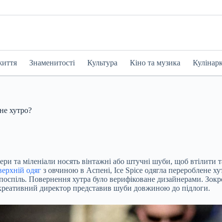
життя
Знаменитості
Культура
Кіно та музика
Кулінар
не хутро?
мери та міленіали носять вінтажні або штучні шуби, щоб втілити 
верхній одяг
з овчиною в Аспені, Ice Spice одягла перероблене х
 поспіль. Повернення хутра було верифіковане дизайнерами. Зокр
 креативний директор представив шуби довжиною до підлоги.