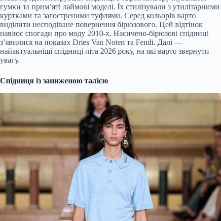
гумки та прим’яті лаймові моделі. Їх стилізували з утилітарними
куртками та загостреними туфлями. Серед кольорів варто
виділити несподіване повернення бірюзового. Цей відтінок
навіює спогади про моду 2010-х. Насичено-бірюзові спідниці
з’явилися на показах Dries Van Noten та Fendi. Далі —
найактуальніші спідниці літа 2026 року, на які варто звернути
увагу.
Спідниця із заниженою талією