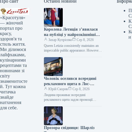
Про сайт
Останні новини
Інформ
П
С
«Красотуля»
К
— жіночий
С
портал про
Королева Летиція з’явилася
К
красу,
на публіці у найрозкішнішій
и
здоров'я та
сукні цього літа
Захар Купрієнко
Сер 8, 2026
стиль життя.
Queen Letizia consistently maintains an
Ми ділимося
impeccable public appearance. However,
лайфхаками,
during her recent visit to Mallorca, she
кулінарними
managed to surprise everyone.…
рецептами та
новинами зі
світу
Чоловік оселився всередині
знаменитосте
рекламного щита в Лос-
й. Тут кожна
Анджелесі — Netflix рекламує
Юрій Скорик
Сер 8, 2026
читачка
фільм “Останній дім” —
Людина проживає всередині
знайде
культурні новини.
рекламного щита задля промоції
натхнення
нового фільму від Netflix. © WUSA9/
для себе.
YouTube Чоловік перебуватиме в
імпровізованій вітальні протягом…
Прозора спідниця: Шарліз