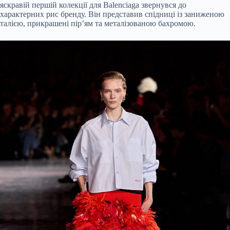
яскравій першій колекції для Balenciaga звернувся до
характерних рис бренду. Він представив спідниці із заниженою
талією, прикрашені пір’ям та металізованою бахромою.