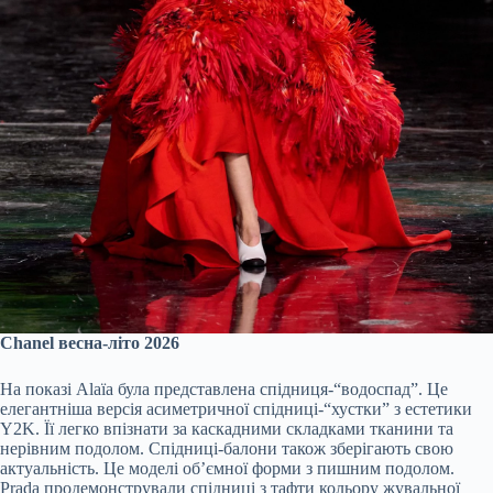
Chanel весна-літо 2026
На показі Alaïa була представлена спідниця-“водоспад”. Це
елегантніша версія асиметричної спідниці-“хустки” з естетики
Y2K. Її легко впізнати за каскадними складками тканини та
нерівним подолом. Спідниці-балони також зберігають свою
актуальність. Це моделі об’ємної форми з пишним подолом.
Prada продемонстрували спідниці з тафти кольору жувальної