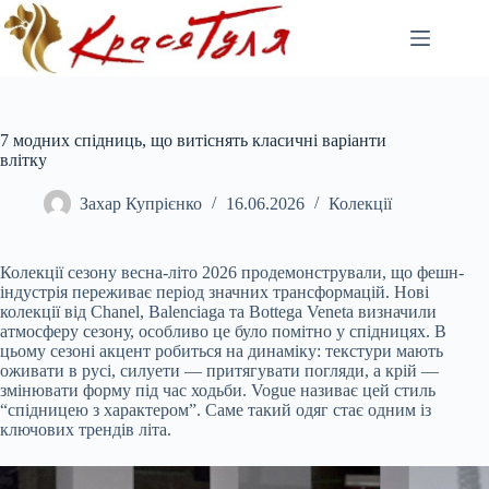
Перейти
до
вмісту
7 модних спідниць, що витіснять класичні варіанти
влітку
Захар Купрієнко
16.06.2026
Колекції
Колекції сезону весна-літо 2026 продемонстрували, що фешн-
індустрія переживає період значних трансформацій. Нові
колекції від Chanel, Balenciaga та Bottega Veneta визначили
атмосферу сезону, особливо це було помітно у спідницях. В
цьому сезоні акцент робиться на динаміку: текстури мають
оживати в русі, силуети — притягувати погляди, а крій —
змінювати форму під час ходьби. Vogue називає цей стиль
“спідницею з характером”. Саме такий одяг стає одним із
ключових трендів літа.