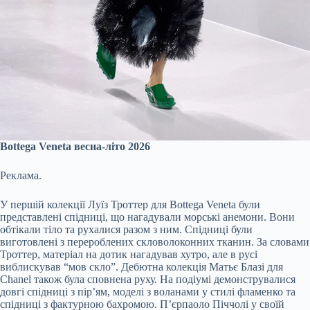
Bottega Veneta весна-літо 2026
Реклама.
У першій колекції Луїз Троттер для Bottega Veneta були
представлені спідниці, що нагадували морські анемони. Вони
обтікали тіло та рухалися разом з ним. Спідниці були
виготовлені з перероблених скловолоконних тканин. За словами
Троттер, матеріал на дотик нагадував хутро, але в русі
виблискував “мов скло”. Дебютна колекція Матьє Блазі для
Chanel також була сповнена руху. На подіумі демонструвалися
довгі спідниці з пір’ям, моделі з воланами у стилі фламенко та
спідниці з фактурною бахромою. П’єрпаоло Піччолі у своїй