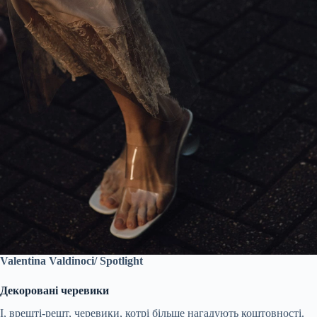
Valentina Valdinoci/ Spotlight
Декоровані черевики
І, врешті-решт, черевики, котрі більше нагадують коштовності.