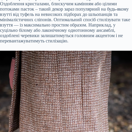
Оздоблення кристалами, блискучим камінням або цілими
потоками паєток – такий декор зараз популярний на будь-якому
взутті від туфель на невисоких підборах до шльопанців та
мінімалістичних сліпонів. Оптимальний спосіб стилізувати таке
взуття — із максимально простим образом. Наприклад, у
суцільно білому або лаконічному однотонному ансамблі,
оздоблені черевики залишатимуться головним акцентом і не
перевантажуватимуть стилізацію.