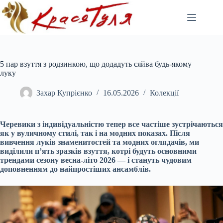
Перейти
до
вмісту
5 пар взуття з родзинкою, що додадуть сяйва будь-якому
луку
Захар Купрієнко
16.05.2026
Колекції
Черевики з індивідуальністю тепер все частіше зустрічаються
як у вуличному стилі, так і на модних показах. Після
вивчення луків знаменитостей та модних оглядачів, ми
виділили п’ять зразків взуття, котрі будуть основними
трендами сезону весна-літо 2026 — і стануть чудовим
доповненням до найпростіших ансамблів.