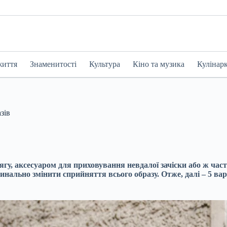
життя
Знаменитості
Культура
Кіно та музика
Кулінар
зів
у, аксесуаром для приховування невдалої зачіски або ж част
инально змінити сприйняття всього образу. Отже, далі – 5 вар