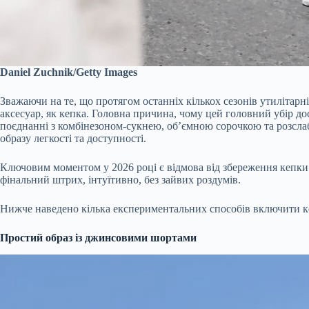
Daniel Zuchnik/Getty Images
Зважаючи на те, що протягом останніх кількох сезонів утилітарні
аксесуар, як кепка. Головна причина, чому цей головний убір до
поєднанні з комбінезоном-сукнею, об’ємною сорочкою та розсл
образу легкості та доступності.
Ключовим моментом у 2026 році є відмова від збереження кепки в
фінальний штрих, інтуїтивно, без зайвих роздумів.
Нижче наведено кілька експериментальних способів включити ке
Простий образ із джинсовими шортами