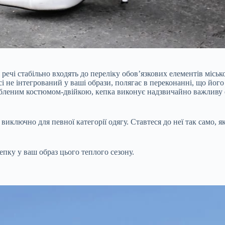
 речі стабільно входять до переліку обов’язкових елементів місь
сі не інтегрований у ваші образи, полягає в переконанні, що йо
абленим костюмом-двійкою, кепка виконує надзвичайно важливу 
иключно для певної категорії одягу. Ставтеся до неї так само, я
пку у ваш образ цього теплого сезону.