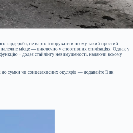
кого гардероба, не варто ігнорувати в ньому такий простий
го належне місце — виключно у спортивних стилізаціях. Однак у
функцію – додає стайлінгу невимушеності, надаючи всьому
к до сумки чи сонцезахисних окулярів — додавайте її як