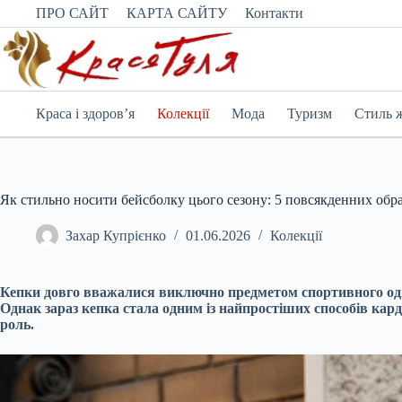
Перейти
ПРО САЙТ
КАРТА САЙТУ
Контакти
до
вмісту
Краса і здоров’я
Колекції
Мода
Туризм
Стиль 
Як стильно носити бейсболку цього сезону: 5 повсякденних обра
Захар Купрієнко
01.06.2026
Колекції
Кепки довго вважалися виключно предметом спортивного одяг
Однак зараз кепка стала одним із найпростіших способів кард
роль.