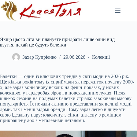
Перейти
до
вмісту
Якщо цього літа ви плануєте придбати лише один вид
взуття, нехай це будуть балетки.
Захар Купрієнко
29.06.2026
Колекції
Балетки — один із ключових трендів у світі моди на 2026 рік.
Ще кілька років тому їх сприймали як пережиток початку 2000-
х, але зараз вони знову всюди: на фешн-показах, у нових
колекціях, у гардеробах зірок і в повсякденних луках. Після
кількох сезонів на подіумах балетки стрімко завоювали масову
популярність. Їх почали активно представляти як великі модні
доми, так і менш відомі бренди. Тому зараз легко відшукати
свою ідеальну пару: класичну, з сітки, атласну, з ремінцем,
прикрашену або з металевими деталями.