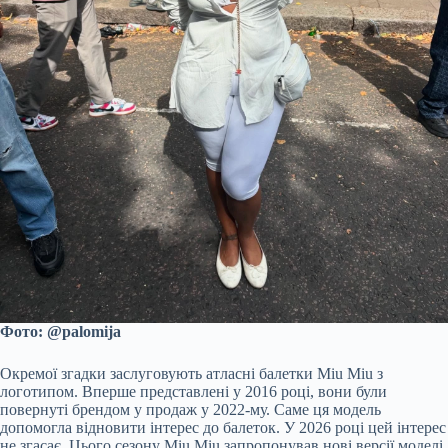
Фото: @palomija
Окремої згадки заслуговують атласні балетки Miu Miu з
логотипом. Вперше представлені у 2016 році, вони були
повернуті брендом у продаж у 2022-му. Саме ця модель
допомогла відновити інтерес до балеток. У 2026 році цей інтерес
не згасає. Цього сезону Miu Miu запропонував нові версії моделі