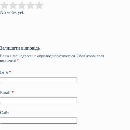
Submit Rating
Rate this item:
No votes yet.
Залишити відповідь
Ваша e-mail адреса не оприлюднюватиметься.
Обов’язкові поля
позначені
*
Ім’я
*
Email
*
Сайт