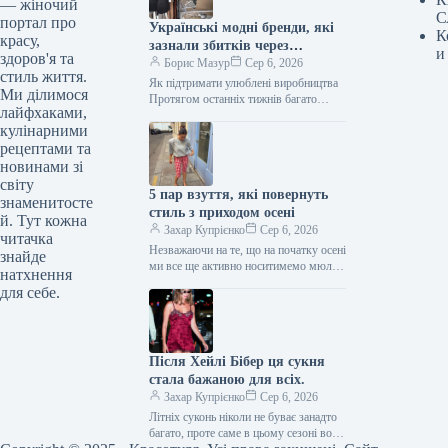
— жіночий
С
портал про
Українські модні бренди, які
К
красу,
зазнали збитків через
и
здоров'я та
обстріли, та шляхи їхньої
Борис Мазур
Сер 6, 2026
стиль життя.
підтримки
Як підтримати улюблені виробництва
Ми ділимося
Протягом останніх тижнів багато
лайфхаками,
українських міст, включаючи нашу
кулінарними
дорогоцінну столицю Київ, зазнали
масштабних ворожих нападів із…
рецептами та
новинами зі
світу
5 пар взуття, які повернуть
знаменитосте
стиль з приходом осені
й. Тут кожна
Захар Купрієнко
Сер 6, 2026
читачка
Незважаючи на те, що на початку осені
знайде
ми все ще активно носитимемо мюлі
натхнення
та в’єтнамки, а також завжди
для себе.
матимемо як…
Після Хейлі Бібер ця сукня
стала бажаною для всіх.
Захар Купрієнко
Сер 6, 2026
Літніх суконь ніколи не буває занадто
багато, проте саме в цьому сезоні вони