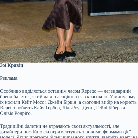
Зої Кравіц
Реклама.
Особливо виділяється останнім часом Repetto — легендарний
бренд балеток, який давно асоціюється з класикою. У минулому
їх носили Кейт Мосс і Джейн Біркін, а сьогодні вибір на користь
Repetto роблять Кайя Гербер, Лілі-Роуз Депп, Гейлі Бібер та
Олівія Родріго.
Традиційні балетки не втрачають своєї актуальності, але
дизайнери постійно експериментують з новими формами цієї
моделі. Якщо прагнете більш виразного взуття, зверніть увагу на