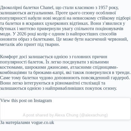
Двоколірні балетки Chanel, що стали класикою з 1957 року,
залишаються актуальними. Проте цього сезону особливої
популярності набули нові моделі на невисокому стійкому підборі
та балетки в яскравих цукеркових відтінках. Вони з’явилися у
бутиках і миттєво привернули увагу спільноти поціновувачів
моди. У 2026 році колір є одним із найпростіших способів
оновити образ з балетками. Це може бути насичений червоний,
металік або принт під тварин.
Комфорт досі залишається однією з головних причин
популярності балеток. Їх легко поєднувати з вільними
костюмами, широкими джинсами, атласними спідницями-
комбінаціями та брюками-капрі, які також повернулися в тренди.
Саме тому балетки чудово доповнюють повсякденний гардероб.
Вони легко інтегруються в різноманітні стилізації та
залишаються однією з найпривабливіших покупок сезону.
View this post on Instagram
A post shared by Alexa Chung (@alexachung)
За матеріалами vogue.co.uk