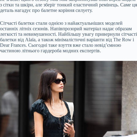
з сітки та шкіри, але зберіг тонкий еластичний ремінець. Саме ця
деталь нагадує про балетне коріння силуету.
Сітчасті балетки стали однією з найактуальніших моделей
останніх літніх сезонів. Напівпрозорий матеріал надає образам
легкості та невимушеності. Найбільшу увагу привернули сітчасті
балетки від Alaïa, а також мінімалістичні варіанти від The Row і
Dear Frances. Сьогодні таке взуття вже стало невід’ємною
частиною літнього гардероба модних експертів.