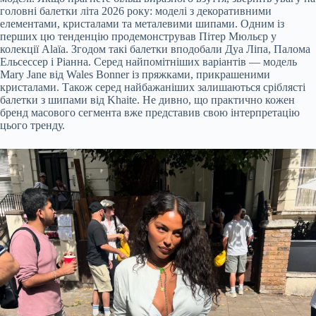
головні балетки літа 2026 року: моделі з декоративними
елементами, кристалами та металевими шипами. Одним із
перших цю тенденцію продемонстрував Пітер Мюльєр у
колекції Alaïa. Згодом такі балетки вподобали Дуа Ліпа, Палома
Ельсессер і Ріанна. Серед найпомітніших варіантів — модель
Mary Jane від Wales Bonner із пряжками, прикрашеними
кристалами. Також серед найбажаніших залишаються сріблясті
балетки з шипами від Khaite. Не дивно, що практично кожен
бренд масового сегмента вже представив свою інтерпретацію
цього тренду.