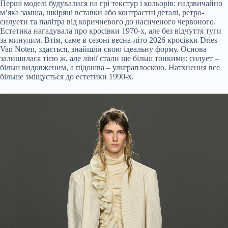
Перші моделі будувалися на грі текстур і кольорів: надзвичайно
м’яка замша, шкіряні вставки або контрастні деталі, ретро-
силуети та палітра від коричневого до насиченого червоного.
Естетика нагадувала про кросівки 1970-х, але без відчуття туги
за минулим. Втім, саме в сезоні весна-літо 2026 кросівки Dries
Van Noten, здається, знайшли свою ідеальну форму. Основа
залишилася тією ж, але лінії стали ще більш тонкими: силует –
більш видовженим, а підошва – ультраплоскою. Натхнення все
більше зміщується до естетики 1990-х.