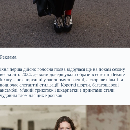
Реклама.
Їхня перша дійсно голосна поява відбулася ще на показі сезону
весна-літо 2024, де вони довершували образи в естетиці leisure
luxury – не спортивні у звичному значенні, а скоріше вільні та
водночас елегантні стилізації. Короткі шорти, багатошарові
ансамблі, м’який трикотаж і шкарпетки з принтами стали
чудовим тлом для цих кросівок.