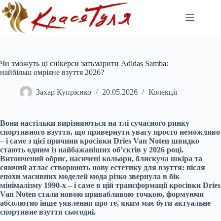
Перейти
до
вмісту
Чи зможуть ці снікерси затьмарити Adidas Samba:
найбільш омріяне взуття 2026?
Захар Купрієнко
20.05.2026
Колекції
Вони настільки вирізняються на тлі сучасного ринку
спортивного взуття, що привернути увагу просто неможливо
– і саме з цієї причини кросівки Dries Van Noten швидко
стають одним із найбажаніших об’єктів у 2026 році.
Витончений обрис, насичені кольори, блискуча шкіра та
сяючий атлас створюють нову естетику для взуття: після
епохи масивних моделей мода різко звернула в бік
мінімалізму 1990-х – і саме в цій трансформації кросівки Dries
Van Noten стали новою привабливою точкою, формуючи
абсолютно інше уявлення про те, яким має бути актуальне
спортивне взуття сьогодні.