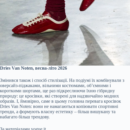
Dries Van Noten, весна-літо 2026
Змінився також і спосіб стилізації. На подіумі їх комбінували з
оверсайз-піджаками, вільними костюмами, об’ємними і
короткими шортами, ще раз підкреслюючи їхню гібридну
природу: це кросівки, які створені для надзвичайно модних
образів. І, ймовірно, саме в цьому головна перевага кросівок
Dries Van Noten: вони не намагаються копіювати спортивні
тренди, а формують власну естетику – більш вишукану та
набагато більш трендову.
За матеріалами vogue.it.