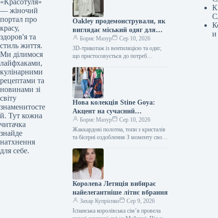
«Красотуля»
К
— жіночий
С
портал про
Oakley продемонстрували, як
К
красу,
виглядає міський одяг для
и
здоров'я та
змінної погоди
Борис Мазур
Сер 10, 2026
стиль життя.
3D-трикотаж із вентиляцією та одяг,
Ми ділимося
що пристосовується до потреб
лайфхаками,
Виробник Oakley славиться своїм
кулінарними
інноваційним підходом до створення
одягу для активного…
рецептами та
новинами зі
світу
Нова колекція Stine Goya:
знаменитосте
Акцент на сучасний
й. Тут кожна
максималізм
Борис Мазур
Сер 10, 2026
читачка
Жаккардові полотна, топи з кристалів
знайде
та бісерні оздоблення З моменту свого
натхнення
заснування у 2006 році, бренд Stine
для себе.
Goya активно формував…
Королева Летиція вибирає
найелегантніше літнє вбрання
Захар Купрієнко
Сер 9, 2026
Іспанська королівська сім’я провела