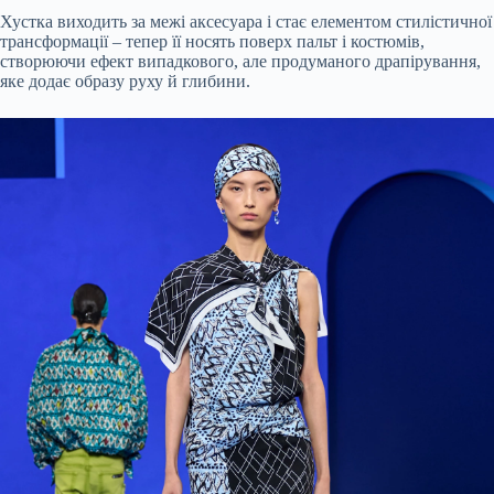
Хустка виходить за межі аксесуара і стає елементом стилістичної
трансформації – тепер її носять поверх пальт і костюмів,
створюючи ефект випадкового, але продуманого драпірування,
яке додає образу руху й глибини.