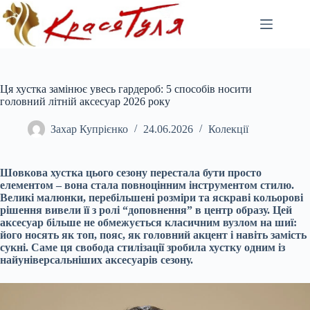
Перейти
до
вмісту
Ця хустка замінює увесь гардероб: 5 способів носити
головний літній аксесуар 2026 року
Захар Купрієнко
24.06.2026
Колекції
Шовкова хустка цього сезону перестала бути просто
елементом – вона стала повноцінним інструментом стилю.
Великі малюнки, перебільшені розміри та яскраві кольорові
рішення вивели її з ролі “доповнення” в центр образу. Цей
аксесуар більше не обмежується класичним вузлом на шиї:
його носять як топ, пояс, як головний акцент і навіть замість
сукні. Саме ця свобода стилізації зробила хустку одним із
найуніверсальніших аксесуарів сезону.