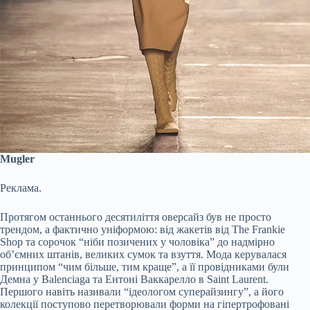
Mugler
Реклама.
Протягом останнього десятиліття оверсайз був не просто
трендом, а фактично уніформою: від жакетів від The Frankie
Shop та сорочок “ніби позичених у чоловіка” до надмірно
об’ємних штанів, великих сумок та взуття. Мода керувалася
принципом “чим більше, тим краще”, а її провідниками були
Демна у Balenciaga та Ентоні Ваккарелло в Saint Laurent.
Першого навіть називали “ідеологом суперайзингу”, а його
колекції поступово перетворювали форми на гіпертрофовані