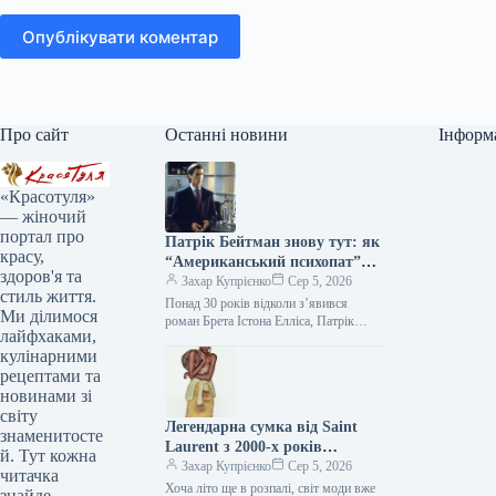
Опублікувати коментар
Про сайт
Останні новини
Інформ
«Красотуля»
— жіночий
портал про
Патрік Бейтман знову тут: як
красу,
“Американський психопат”
здоров'я та
продовжує впливати на стиль
Захар Купрієнко
Сер 5, 2026
стиль життя.
Понад 30 років відколи з’явився
Ми ділимося
роман Брета Істона Елліса, Патрік
лайфхаками,
Бейтман залишається однією з
кулінарними
найдискусійніших фігур у попкультурі.
Його бездоганні…
рецептами та
новинами зі
світу
Легендарна сумка від Saint
знаменитосте
Laurent з 2000-х років
й. Тут кожна
повертається — і претендує на
Захар Купрієнко
Сер 5, 2026
читачка
звання головного аксесуара
Хоча літо ще в розпалі, світ моди вже
знайде