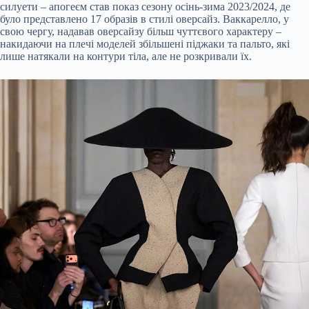
силуети – апогеєм став показ сезону осінь-зима 2023/2024, де
було представлено 17 образів в стилі оверсайз. Ваккарелло, у
свою чергу, надавав оверсайзу більш чуттєвого характеру –
накидаючи на плечі моделей збільшені піджаки та пальто, які
лише натякали на контури тіла, але не розкривали їх.