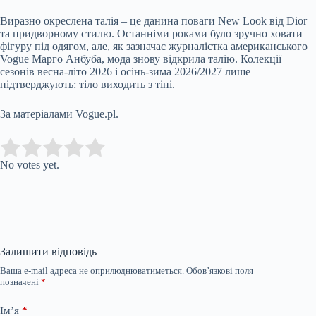
Виразно окреслена талія – це данина поваги New Look від Dior
та придворному стилю. Останніми роками було зручно ховати
фігуру під одягом, але, як зазначає журналістка американського
Vogue Марго Анбуба, мода знову відкрила талію. Колекції
сезонів весна-літо 2026 і осінь-зима 2026/2027 лише
підтверджують: тіло виходить з тіні.
За матеріалами Vogue.pl.
Submit Rating
Rate this item:
No votes yet.
Залишити відповідь
Ваша e-mail адреса не оприлюднюватиметься.
Обов’язкові поля
позначені
*
Ім’я
*