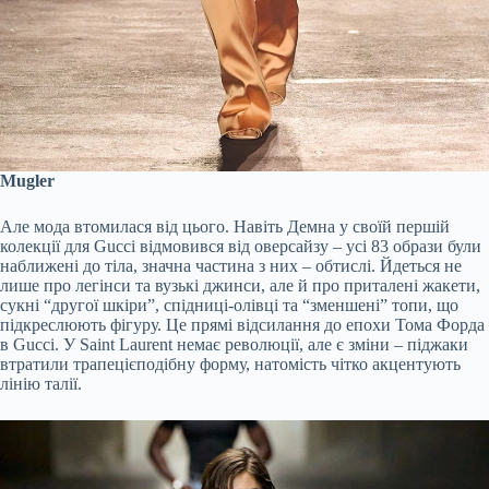
Mugler
Але мода втомилася від цього. Навіть Демна у своїй першій
колекції для Gucci відмовився від оверсайзу – усі 83 образи були
наближені до тіла, значна частина з них – обтислі. Йдеться не
лише про легінси та вузькі джинси, але й про приталені жакети,
сукні “другої шкіри”, спідниці-олівці та “зменшені” топи, що
підкреслюють фігуру. Це прямі відсилання до епохи Тома Форда
в Gucci. У Saint Laurent немає революції, але є зміни – піджаки
втратили трапецієподібну форму, натомість чітко акцентують
лінію талії.