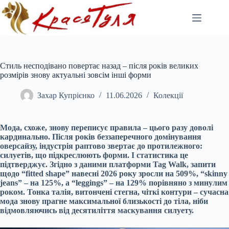
Перейти
до
вмісту
Стиль несподівано повертає назад – після років великих
розмірів знову актуальні зовсім інші форми
Захар Купрієнко
11.06.2026
Колекції
Мода, схоже, знову переписує правила – цього разу доволі
кардинально. Після років беззаперечного домінування
оверсайзу, індустрія раптово звертає до протилежного:
силуетів, що підкреслюють форми. І статистика це
підтверджує. Згідно з даними платформи Tag Walk, запити
щодо “fitted shape” навесні 2026 року зросли на 509%, “skinny
jeans” – на 125%, а “leggings” – на 129% порівняно з минулим
роком. Тонка талія, витончені стегна, чіткі контури – сучасна
мода знову прагне максимальної близькості до тіла, ніби
відмовляючись від десятиліття маскування силуету.