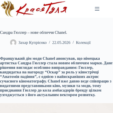
Перейти
до
вмісту
Сандра Гюллер – нове обличчя Chanel.
Захар Купрієнко
22.05.2026
Колекції
Французький дім моди Chanel анонсував, що німецька
артистка Сандра Гюллер стала новим обличчям марки. Дане
рішення виглядає особливо виправданим: Гюллер,
кандидатка на нагороду “Оскар” за роль у кінострічці
“Анатомія падіння”, є однією з найяскравіших актрис
сучасного кіноматографу. Chanel вже давно веде співпрацю з
видатними представниками кіно, музики та моди, тому
приєднання Гюллер до кола амбасадорів бренду цілком
узгоджується з його актуальним вектором розвитку.