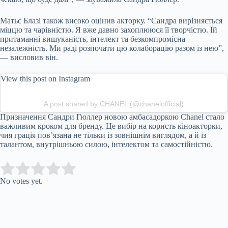
Матьє Блазі також високо оцінив акторку. “Сандра вирізняється
міццю та чарівністю. Я вже давно захоплююся її творчістю. Їй
притаманні вишуканість, інтелект та безкомпромісна
незалежність. Ми раді розпочати цю колаборацію разом із нею”,
— висловив він.
View this post on Instagram
A post shared by CHANEL (@chanelofficial)
Призначення Сандри Гюллер новою амбасадоркою Chanel стало
важливим кроком для бренду. Це вибір на користь кіноакторки,
чия грація пов’язана не тільки із зовнішнім виглядом, а й із
талантом, внутрішньою силою, інтелектом та самостійністю.
Submit Rating
Rate this item:
No votes yet.