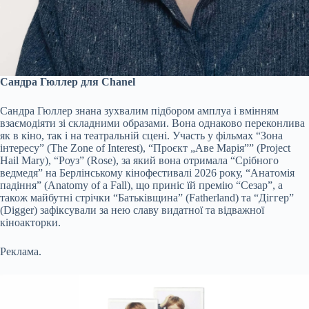
Сандра Гюллер для Chanel
Сандра Гюллер знана зухвалим підбором амплуа і вмінням
взаємодіяти зі складними образами. Вона однаково переконлива
як в кіно, так і на театральній сцені. Участь у фільмах “Зона
інтересу” (The Zone of Interest), “Проєкт „Аве Марія”” (Project
Hail Mary), “Роуз” (Rose), за який вона отримала “Срібного
ведмедя” на Берлінському кінофестивалі 2026 року, “Анатомія
падіння” (Anatomy of a Fall), що приніс їй премію “Сезар”, а
також майбутні стрічки “Батьківщина” (Fatherland) та “Діггер”
(Digger) зафіксували за нею славу видатної та відважної
кіноакторки.
Реклама.