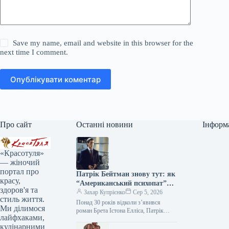
Save my name, email and website in this browser for the
next time I comment.
Опублікувати коментар
Про сайт
Останні новини
Інформ
«Красотуля»
— жіночий
портал про
Патрік Бейтман знову тут: як
красу,
“Американський психопат”
здоров'я та
продовжує впливати на стиль
Захар Купрієнко
Сер 5, 2026
стиль життя.
Понад 30 років відколи з’явився
Ми ділимося
роман Брета Істона Елліса, Патрік
лайфхаками,
Бейтман залишається однією з
кулінарними
найдискусійніших фігур у попкультурі.