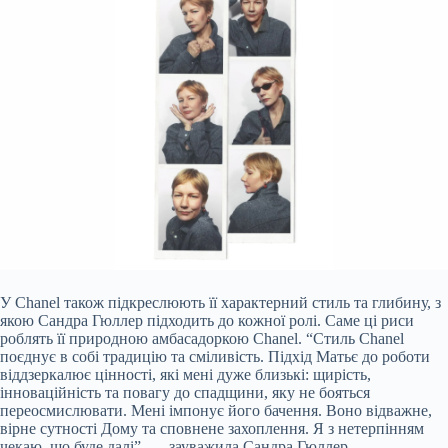
У Chanel також підкреслюють її характерний стиль та глибину, з
якою Сандра Гюллер підходить до кожної ролі. Саме ці риси
роблять її природною амбасадоркою Chanel. “Стиль Chanel
поєднує в собі традицію та сміливість. Підхід Матьє до роботи
віддзеркалює цінності, які мені дуже близькі: щирість,
інноваційність та повагу до спадщини, яку не бояться
переосмислювати. Мені імпонує його бачення. Воно відважне,
вірне сутності Дому та сповнене захоплення. Я з нетерпінням
чекаю, що буде далі”, — зауважила Сандра Гюллер.