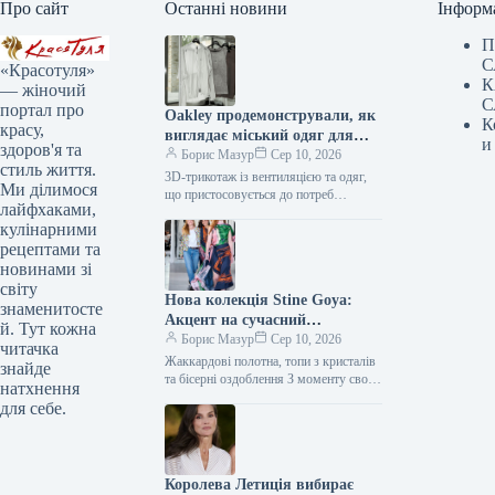
Про сайт
Останні новини
Інформ
П
С
«Красотуля»
К
— жіночий
С
портал про
Oakley продемонстрували, як
К
красу,
виглядає міський одяг для
и
здоров'я та
змінної погоди
Борис Мазур
Сер 10, 2026
стиль життя.
3D-трикотаж із вентиляцією та одяг,
Ми ділимося
що пристосовується до потреб
лайфхаками,
Виробник Oakley славиться своїм
кулінарними
інноваційним підходом до створення
одягу для активного…
рецептами та
новинами зі
світу
Нова колекція Stine Goya:
знаменитосте
Акцент на сучасний
й. Тут кожна
максималізм
Борис Мазур
Сер 10, 2026
читачка
Жаккардові полотна, топи з кристалів
знайде
та бісерні оздоблення З моменту свого
натхнення
заснування у 2006 році, бренд Stine
для себе.
Goya активно формував…
Королева Летиція вибирає