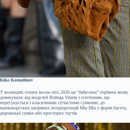
Kiko Kostadinov
У колекціях сезону весна-літо 2026 ця “бабусина” торбина знову
домінувала: від моделей Bottega Veneta з плетінням, що
перегукується з класичними сітчастими сумками, до
напівжорстких шкіряних інтерпретацій Miu Miu у формі багета,
дорожньої сумки або просторих тоутів.