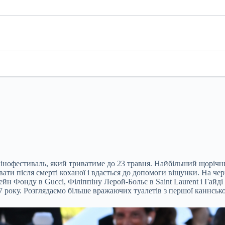
кінофестиваль, який триватиме до 23 травня. Найбільший щорічн
и після смерті коханої і вдається до допомоги віщунки. На чер
йн Фонду в Gucci, Філіппіну Лерой-Больє в Saint Laurent і Гайді
7 року. Розглядаємо більше вражаючих туалетів з першої каннсько