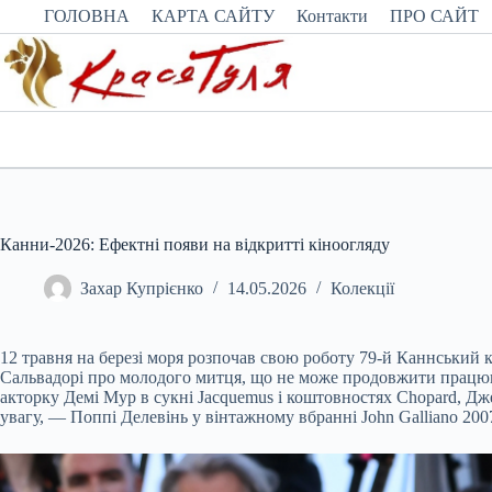
Перейти
ГОЛОВНА
КАРТА САЙТУ
Контакти
ПРО САЙТ
до
вмісту
Канни-2026: Ефектні появи на відкритті кіноогляду
Захар Купрієнко
14.05.2026
Колекції
12 травня на березі моря розпочав свою роботу 79-й Каннський 
Сальвадорі про молодого митця, що не може продовжити працюват
акторку Демі Мур в сукні Jacquemus і коштовностях Chopard, Дже
увагу, — Поппі Делевінь у вінтажному вбранні John Galliano 200