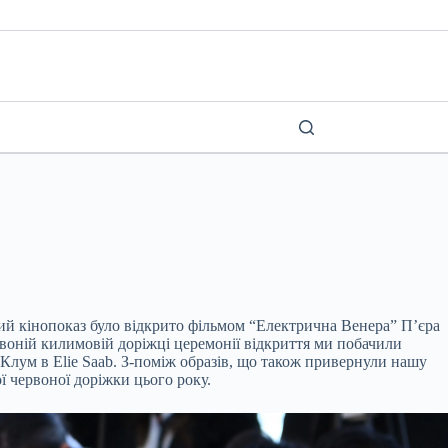
ий кінопоказ було відкрито фільмом “Електрична Венера” П’єра
воній килимовій доріжці церемонії відкриття ми побачили
 Клум в Elie Saab. З-поміж образів, що також привернули нашу
ї червоної доріжки цього року.