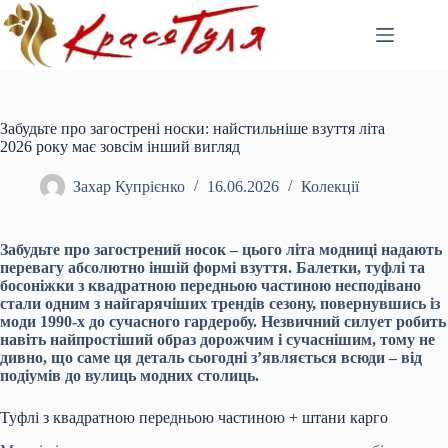
Перейти
до
вмісту
Забудьте про загострені носки: найстильніше взуття літа
2026 року має зовсім інший вигляд
Захар Купрієнко
16.06.2026
Колекції
Забудьте про загострений носок – цього літа модниці надають
перевагу абсолютно іншій формі взуття. Балетки, туфлі та
босоніжки з квадратною передньою частиною несподівано
стали одним з найгарячіших трендів сезону, повернувшись із
моди 1990-х до сучасного гардеробу. Незвичний силует робить
навіть найпростіший образ дорожчим і сучаснішим, тому не
дивно, що саме ця деталь сьогодні з’являється всюди – від
подіумів до вулиць модних столиць.
Туфлі з квадратною передньою частиною + штани карго