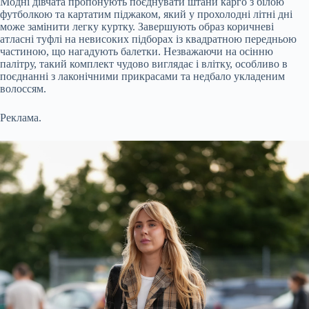
Модні дівчата пропонують поєднувати штани карго з білою
футболкою та картатим піджаком, який у прохолодні літні дні
може замінити легку куртку. Завершують образ коричневі
атласні туфлі на невисоких підборах із квадратною передньою
частиною, що нагадують балетки. Незважаючи на осінню
палітру, такий комплект чудово виглядає і влітку, особливо в
поєднанні з лаконічними прикрасами та недбало укладеним
волоссям.
Реклама.