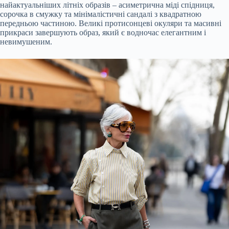
найактуальніших літніх образів – асиметрична міді спідниця,
сорочка в смужку та мінімалістичні сандалі з квадратною
передньою частиною. Великі протисонцеві окуляри та масивні
прикраси завершують образ, який є водночас елегантним і
невимушеним.