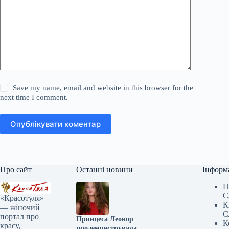
Save my name, email and website in this browser for the
next time I comment.
Опублікувати коментар
Про сайт
Останні новини
Інформ
П
С
«Красотуля»
К
— жіночий
С
портал про
Принцеса Леонор
К
красу,
продемонструвала