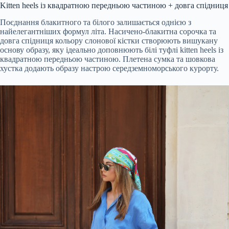
Kitten heels із квадратною передньою частиною + довга спідниця
Поєднання блакитного та білого залишається однією з
найелегантніших формул літа. Насичено-блакитна сорочка та
довга спідниця кольору слонової кістки створюють вишукану
основу образу, яку ідеально доповнюють білі туфлі kitten heels із
квадратною передньою частиною. Плетена сумка та шовкова
хустка додають образу настрою середземноморського курорту.