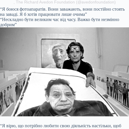
, The Richard Avedon Foundation (@avedonfoundation)
“Я боюся фотоапаратів. Вони заважають, вони постійно стоять
на заваді. Я б хотів працювати лише очима”
“Нескладно бути великим час від часу. Важко бути незмінно
добрим”
“Я вірю, що потрібно любити свою діяльність настільки, щоб