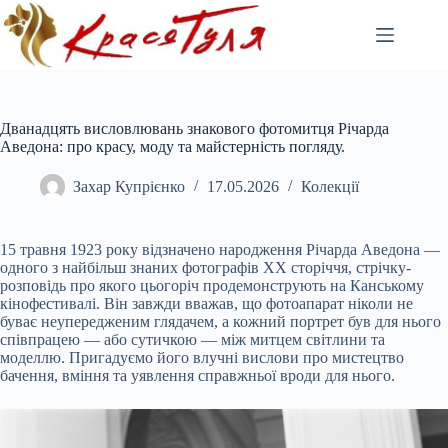
Перейти
до
вмісту
Дванадцять висловлювань знакового фотомитця Річарда
Аведона: про красу, моду та майстерність погляду.
Захар Купрієнко
17.05.2026
Колекції
15 травня 1923 року відзначено народження Річарда Аведона —
одного з найбільш знаних фотографів ХХ сторіччя, стрічку-
розповідь про якого цьогоріч продемонструють на Канському
кінофестивалі. Він завжди вважав, що фотоапарат ніколи не
буває неупередженим глядачем, а кожний портрет був для нього
співпрацею — або сутичкою — між митцем світлини та
моделлю. Пригадуємо його влучні вислови про мистецтво
бачення, вміння та уявлення справжньої вроди для нього.