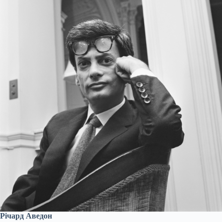
Річард Аведон