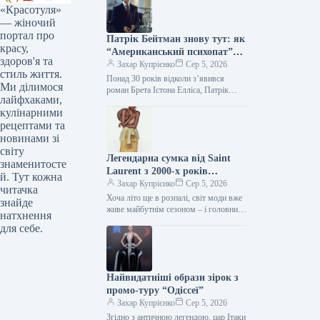
«Красотуля»
— жіночий
портал про
Патрік Бейтман знову тут: як
красу,
“Американський психопат”
здоров'я та
продовжує впливати на стиль
Захар Купрієнко
Сер 5, 2026
стиль життя.
Понад 30 років відколи з’явився
Ми ділимося
роман Брета Істона Елліса, Патрік
лайфхаками,
Бейтман залишається однією з
кулінарними
найдискусійніших фігур у попкультурі.
Його бездоганні…
рецептами та
новинами зі
світу
Легендарна сумка від Saint
знаменитосте
Laurent з 2000-х років
й. Тут кожна
повертається — і претендує на
Захар Купрієнко
Сер 5, 2026
читачка
звання головного аксесуара
Хоча літо ще в розпалі, світ моди вже
знайде
осені 2026 року.
живе майбутнім сезоном – і головний
натхнення
об’єкт бажання осені-зими 2026/2027
для себе.
почав з’являтися…
Найвидатніші образи зірок з
промо-туру “Одіссеї”
Захар Купрієнко
Сер 5, 2026
Згідно з античною легендою, цар Ітаки