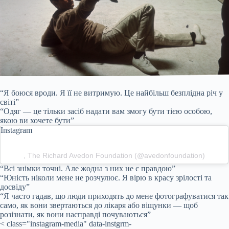
“Я боюся вроди. Я її не витримую. Це найбільш безплідна річ у
світі”
“Одяг — це тільки засіб надати вам змогу бути тією особою,
якою ви хочете бути”
Instagram
, The Richard Avedon Foundation (@avedonfoundation)
“Всі знімки точні. Але жодна з них не є правдою”
“Юність ніколи мене не розчулює. Я вірю в красу зрілості та
досвіду”
“Я часто гадав, що люди приходять до мене фотографуватися так
само, як вони звертаються до лікаря або віщунки — щоб
розізнати, як вони насправді почуваються”
< class="instagram-media" data-instgrm-