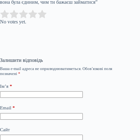
вона була єдиним, чим ти бажаєш займатися”
Submit Rating
Rate this item:
No votes yet.
Залишити відповідь
Ваша e-mail адреса не оприлюднюватиметься.
Обов’язкові поля
позначені
*
Ім’я
*
Email
*
Сайт