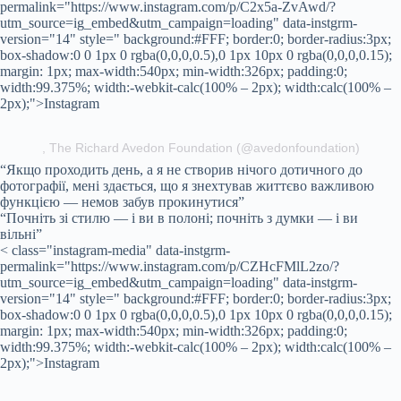
permalink="https://www.instagram.com/p/C2x5a-ZvAwd/?
utm_source=ig_embed&utm_campaign=loading" data-instgrm-
version="14" style=" background:#FFF; border:0; border-radius:3px;
box-shadow:0 0 1px 0 rgba(0,0,0,0.5),0 1px 10px 0 rgba(0,0,0,0.15);
margin: 1px; max-width:540px; min-width:326px; padding:0;
width:99.375%; width:-webkit-calc(100% – 2px); width:calc(100% –
2px);">Instagram
, The Richard Avedon Foundation (@avedonfoundation)
“Якщо проходить день, а я не створив нічого дотичного до
фотографії, мені здається, що я знехтував життєво важливою
функцією — немов забув прокинутися”
“Почніть зі стилю — і ви в полоні; почніть з думки — і ви
вільні”
< class="instagram-media" data-instgrm-
permalink="https://www.instagram.com/p/CZHcFMlL2zo/?
utm_source=ig_embed&utm_campaign=loading" data-instgrm-
version="14" style=" background:#FFF; border:0; border-radius:3px;
box-shadow:0 0 1px 0 rgba(0,0,0,0.5),0 1px 10px 0 rgba(0,0,0,0.15);
margin: 1px; max-width:540px; min-width:326px; padding:0;
width:99.375%; width:-webkit-calc(100% – 2px); width:calc(100% –
2px);">Instagram