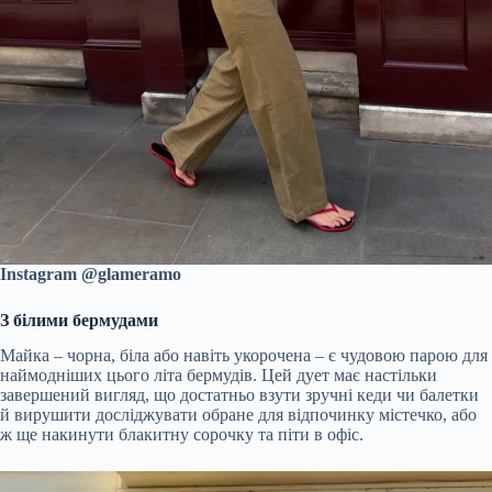
Instagram @glameramo
З білими бермудами
Майка – чорна, біла або навіть укорочена – є чудовою парою для
наймодніших цього літа бермудів. Цей дует має настільки
завершений вигляд, що достатньо взути зручні кеди чи балетки
й вирушити досліджувати обране для відпочинку містечко, або
ж ще накинути блакитну сорочку та піти в офіс.