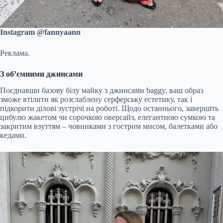
Instagram @fannyaann
Реклама.
З об’ємними джинсами
Поєднавши базову білу майку з джинсами baggy, ваш образ
зможе втілити як розслаблену серферську естетику, так і
підкорити ділові зустрічі на роботі. Щодо останнього, завершіть
цибулю жакетом чи сорочкою оверсайз, елегантною сумкою та
закритим взуттям – човниками з гострим мисом, балетками або
кедами.