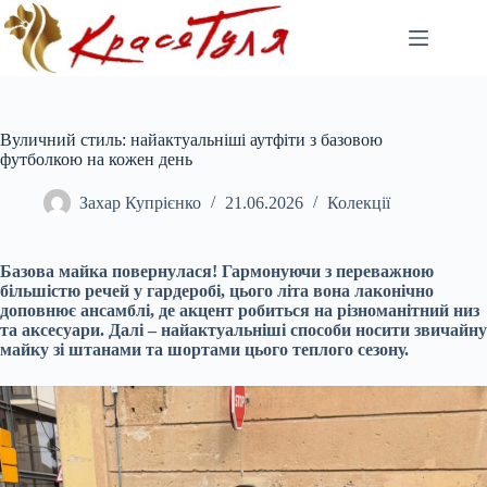
Перейти
до
вмісту
Вуличний стиль: найактуальніші аутфіти з базовою
футболкою на кожен день
Захар Купрієнко
21.06.2026
Колекції
Базова майка повернулася! Гармонуючи з переважною
більшістю речей у гардеробі, цього літа вона лаконічно
доповнює ансамблі, де акцент робиться на різноманітний низ
та аксесуари. Далі – найактуальніші способи носити звичайну
майку зі штанами та шортами цього теплого сезону.