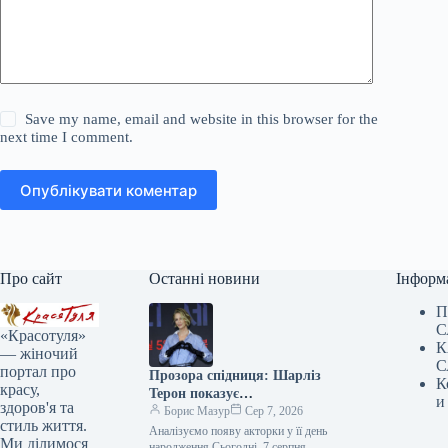
Save my name, email and website in this browser for the
next time I comment.
Опублікувати коментар
Про сайт
Останні новини
Інформ
П
С
«Красотуля»
К
— жіночий
С
портал про
Прозора спідниця: Шарліз
К
красу,
Терон показує
и
здоров'я та
найвідважніший тренд 2026
Борис Мазур
Сер 7, 2026
стиль життя.
року
Аналізуємо появу акторки у її день
Ми ділимося
народження Сьогодні, 7 серпня,