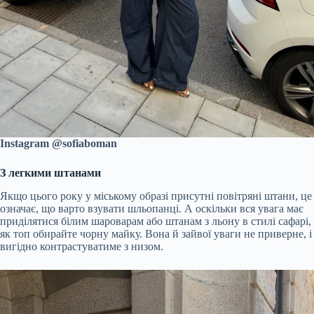
Instagram @sofiaboman
З легкими штанами
Якщо цього року у міському образі присутні повітряні штани, це
означає, що варто взувати шльопанці. А оскільки вся увага має
приділятися білим шароварам або штанам з льону в стилі сафарі,
як топ обирайте чорну майку. Вона й зайвої уваги не приверне, і
вигідно контрастуватиме з низом.