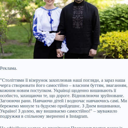
Реклама.
"Століттями її візерунок захоплював наші погляди, а зараз наша
черга створювати його самостійно – власним буттям, змаганням,
кожним новим поступком. Українці щоденно вишивають її
особисто, захищаючи те, що дороге. Відновлюючи зруйноване.
Загоюючи рани. Навчаючи дітей і водночас навчаючись самі. Ми
бережемо минуле та будуємо прийдешнє. З Днем вишиванки,
Україно! З долею, яку вишиваємо самостійно!" – зауважило
подружжя в спільному зверненні в Instagram.