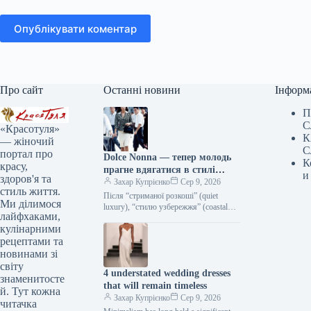
Опублікувати коментар
Про сайт
Останні новини
Інформ
П
С
«Красотуля»
К
— жіночий
С
портал про
Dolce Nonna — тепер молодь
К
красу,
прагне вдягатися в стилі
и
здоров'я та
італійських бабусь
Захар Купрієнко
Сер 9, 2026
стиль життя.
Після “стриманої розкоші” (quiet
Ми ділимося
luxury), “стилю узбережжя” (coastal
лайфхаками,
grandmother) та захоплення ретро в
кулінарними
гардеробі з’явився новий напрям —
Dolce Nonna,…
рецептами та
новинами зі
світу
4 understated wedding dresses
знаменитосте
that will remain timeless
й. Тут кожна
Захар Купрієнко
Сер 9, 2026
читачка