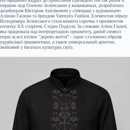
На офіційних кадрах до привітання Президент постав разом із
першою леді Оленою Зеленською у вишиванках, розроблених
дизайнером Віктором Анісімовим у співпраці з художницею
Аліною Гаєвою та брендом Varenyky Fashion. Елементом образу
Володимира Зеленського стала вишита сорочка з орнаментом
початку ХХ сторіччя, Східне Поділля. За словами Аліни Гаєвої,
яка працювала над інтерпретацією орнаменту, даний символ
перш за все втілює “дерево життя” – один з головних образів
української орнаментики, а також універсальний архетип,
знайомий у багатьох культурах світу.