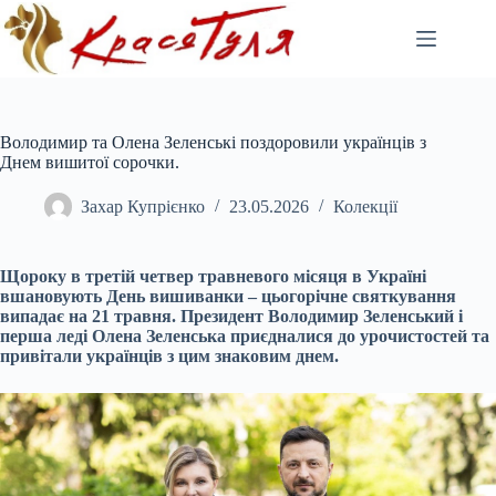
Перейти
до
вмісту
Володимир та Олена Зеленські поздоровили українців з
Днем вишитої сорочки.
Захар Купрієнко
23.05.2026
Колекції
Щороку в третій четвер травневого місяця в Україні
вшановують День вишиванки – цьогорічне святкування
випадає на 21 травня. Президент Володимир Зеленський і
перша леді Олена Зеленська приєдналися до урочистостей та
привітали українців з цим знаковим днем.