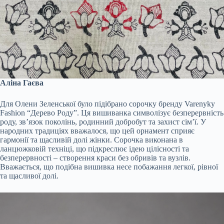
Аліна Гаєва
Для Олени Зеленської було підібрано сорочку бренду Varenyky
Fashion “Дерево Роду”. Ця вишиванка символізує безперервність
роду, зв’язок поколінь, родинний добробут та захист сім’ї. У
народних традиціях вважалося, що цей орнамент сприяє
гармонії та щасливій долі жінки. Сорочка виконана в
ланцюжковій техніці, що підкреслює ідею цілісності та
безперервності – створення краси без обривів та вузлів.
Вважається, що подібна вишивка несе побажання легкої, рівної
та щасливої долі.