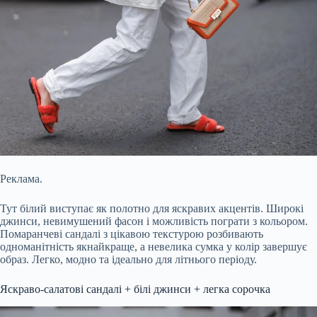
Реклама.
Тут білий виступає як полотно для яскравих акцентів. Широкі
джинси, невимушений фасон і можливість пограти з кольором.
Помаранчеві сандалі з цікавою текстурою розбивають
одноманітність якнайкраще, а невелика сумка у колір завершує
образ. Легко, модно та ідеально для літнього періоду.
Яскраво-салатові сандалі + білі джинси + легка сорочка