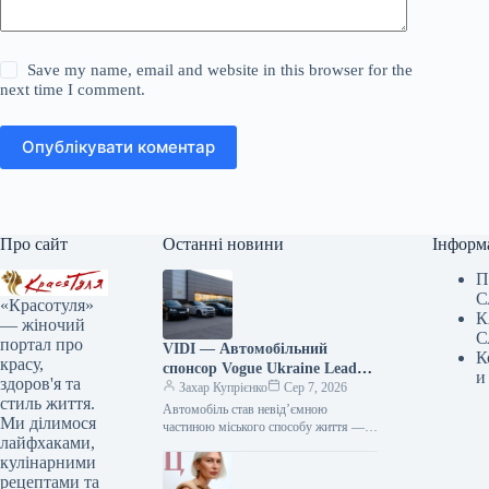
Save my name, email and website in this browser for the
next time I comment.
Опублікувати коментар
Про сайт
Останні новини
Інформ
П
С
«Красотуля»
К
— жіночий
С
портал про
VIDI — Автомобільний
К
красу,
спонсор Vogue Ukraine Leaders
и
здоров'я та
Gala: Які автівки будуть
Захар Купрієнко
Сер 7, 2026
стиль життя.
представлені на події
Автомобіль став невід’ємною
Ми ділимося
частиною міського способу життя —
лайфхаками,
простором, що поєднує роботу, дім,
кулінарними
мандрівки та повсякденні справи.
Тому вибір машини…
рецептами та