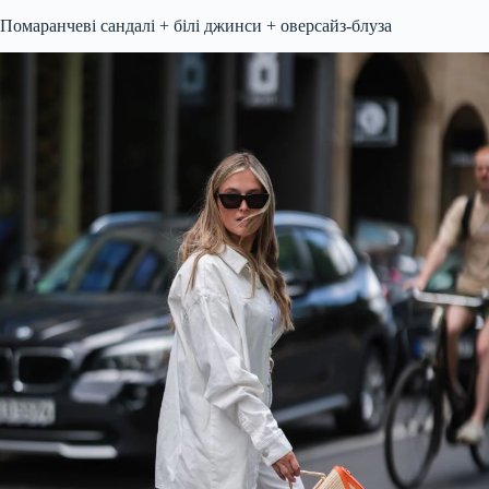
Помаранчеві сандалі + білі джинси + оверсайз-блуза