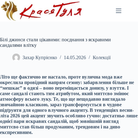
Перейти
до
вмісту
Білі джинси стали цікавими: поєднання з яскравими
сандалями влітку
Захар Купрієнко
14.05.2026
Колекції
Літо ще фактично не настало, проте вулична мода вже
окреслила провідний напрям сезону: забарвлення більше не
“мешкає” в одязі – воно переміщається донизу, у взуття. І
саме сандалі стають тим атрибутом, який миттєво змінює
атмосферу всього луку. Те, що ще нещодавно виглядало
звичайною класикою, зараз трансформується в чудове
підґрунтя для одного влучного акценту. В тенденціях весни-
літа 2026 цей акцент звучить особливо гучно: достатньо лише
однієї пари яскравих сандалій, щоб зовнішній вигляд
миттєво став більш продуманим, трендовим і на диво
експресивним.