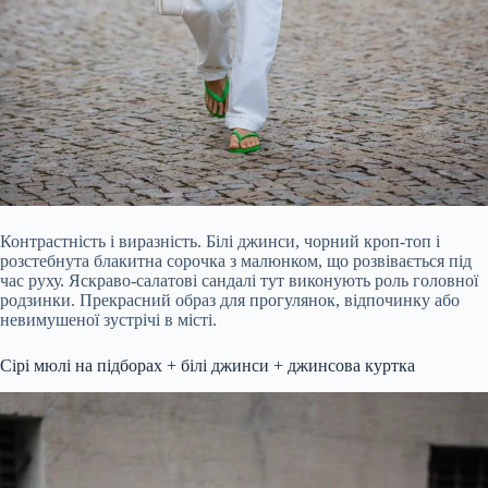
Контрастність і виразність. Білі джинси, чорний кроп-топ і
розстебнута блакитна сорочка з малюнком, що розвівається під
час руху. Яскраво-салатові сандалі тут виконують роль головної
родзинки. Прекрасний образ для прогулянок, відпочинку або
невимушеної зустрічі в місті.
Сірі мюлі на підборах + білі джинси + джинсова куртка