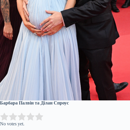
Барбара Палвін та Ділан Спроус
Submit Rating
Rate this item:
No votes yet.