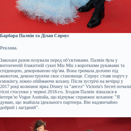
Барбара Палвін та Ділан Спроус
Реклама.
Закохані разом позували перед об’єктивами. Палвін була у
витонченій блакитній сукні Miu Miu з короткими рукавами та
спідницею, декорованою пір’ям. Вона тримала долоню під
животом, демонструючи своє становище. Спроус стояв поруч у
смокінгу, ніжно обіймаючи кохану. Після зустрічі на вечірці у
2017 році колишня зірка Disney та "ангел" Victoria's Secret почали
тісні стосунки у червні 2018-го. Згодом Палвін зізналася в
інтерв’ю Vogue Australia, що відчуває справжнє кохання: "Я
думаю, що знайшла ідеального партнера. Він надзвичайно
добрий і лагідний".