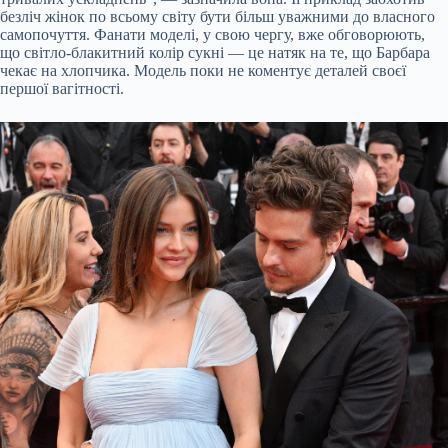
безліч жінок по всьому світу бути більш уважними до власного
самопочуття. Фанати моделі, у свою чергу, вже обговорюють,
що світло-блакитний колір сукні — це натяк на те, що Барбара
чекає на хлопчика. Модель поки не коментує деталей своєї
першої вагітності.