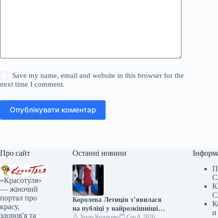
Save my name, email and website in this browser for the
next time I comment.
Опублікувати коментар
Про сайт
Останні новини
Інформ
П
С
«Красотуля»
К
— жіночий
С
портал про
Королева Летиція з’явилася
К
красу,
на публіці у найрозкішнішій
и
здоров'я та
сукні цього літа
Захар Купрієнко
Сер 8, 2026