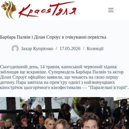
Перейти
до
вмісту
Барбара Палвін і Ділан Спроус в очікуванні первістка
Захар Купрієнко
17.05.2026
Колекції
Сьогоднішній день, 14 травня, каннський червоний хідник
заблищав ще яскравіше. Супермодель Барбара Палвін та актор
Ділан Спроус офіційно заявили, що чекають на свою першу
дитину. Пара завітала на прем’єру однієї з найзначущіших
кінострічок цьогорічного кінофестивалю — "Паралельні історії".