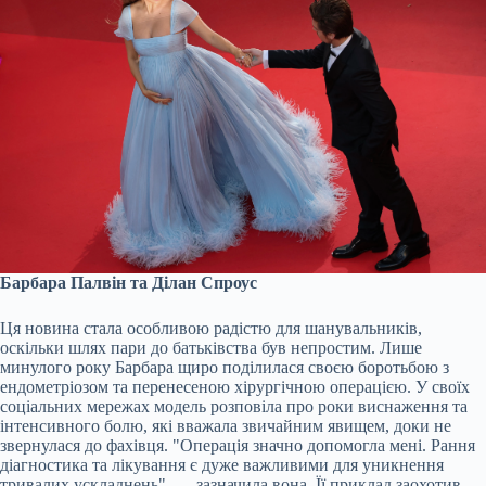
Барбара Палвін та Ділан Спроус
Ця новина стала особливою радістю для шанувальників,
оскільки шлях пари до батьківства був непростим. Лише
минулого року Барбара щиро поділилася своєю боротьбою з
ендометріозом та перенесеною хірургічною операцією. У своїх
соціальних мережах модель розповіла про роки виснаження та
інтенсивного болю, які вважала звичайним явищем, доки не
звернулася до фахівця. "Операція значно допомогла мені. Рання
діагностика та лікування є дуже важливими для уникнення
тривалих ускладнень", — зазначила вона. Її приклад заохотив