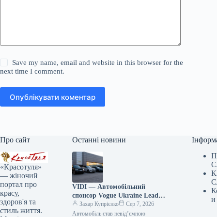
Save my name, email and website in this browser for the
next time I comment.
Опублікувати коментар
Про сайт
Останні новини
Інформ
П
С
«Красотуля»
К
— жіночий
С
портал про
VIDI — Автомобільний
К
красу,
спонсор Vogue Ukraine Leaders
и
здоров'я та
Gala: Які автівки будуть
Захар Купрієнко
Сер 7, 2026
стиль життя.
представлені на події
Автомобіль став невід’ємною