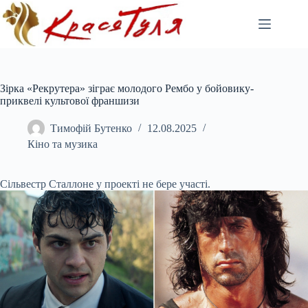
Перейти
до
вмісту
Зірка «Рекрутера» зіграє молодого Рембо у бойовику-
приквелі культової франшизи
Тимофій Бутенко
12.08.2025
Кіно та музика
Сільвестр Сталлоне у проекті не бере участі.