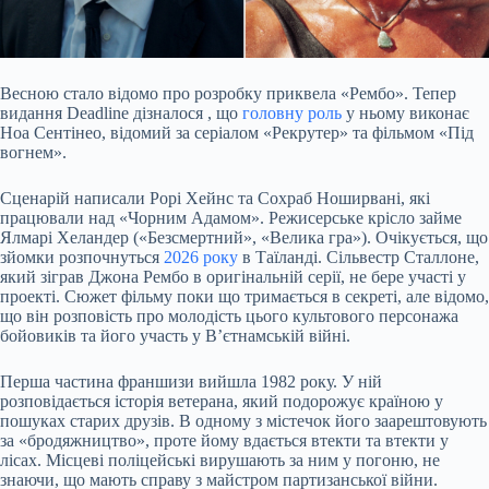
Весною стало відомо про розробку приквела «Рембо». Тепер
видання Deadline
дізналося
, що
головну роль
у ньому виконає
Ноа Сентінео, відомий за серіалом «Рекрутер» та фільмом «Під
вогнем».
Сценарій написали Рорі Хейнс та Сохраб Ноширвані, які
працювали над «Чорним Адамом». Режисерське крісло займе
Ялмарі Хеландер («Безсмертний», «Велика гра»). Очікується, що
зйомки розпочнуться
2026 року
в Таїланді. Сільвестр Сталлоне,
який зіграв Джона Рембо в оригінальній серії, не бере участі у
проекті. Сюжет фільму поки що тримається в секреті, але відомо,
що він розповість про молодість цього культового персонажа
бойовиків та його участь у В’єтнамській війні.
Перша частина франшизи вийшла 1982 року. У ній
розповідається історія ветерана, який подорожує країною у
пошуках старих друзів. В одному з містечок його заарештовують
за «бродяжництво», проте йому вдається втекти та втекти у
лісах. Місцеві поліцейські вирушають за ним у погоню, не
знаючи, що мають справу з майстром партизанської війни.