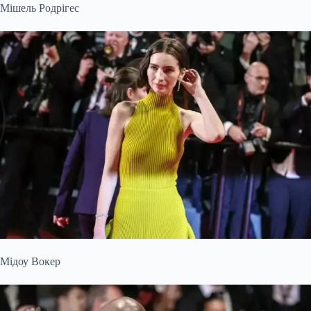
Мішель Родрігес
Мідоу Вокер