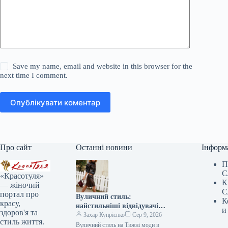
Save my name, email and website in this browser for the
next time I comment.
Опублікувати коментар
Про сайт
Останні новини
Інформ
П
С
«Красотуля»
К
— жіночий
С
портал про
Вуличний стиль:
К
красу,
найстильніші відвідувачі
и
здоров'я та
Копенгагенського тижня моди
Захар Купрієнко
Сер 9, 2026
стиль життя.
Вуличний стиль на Тижні моди в