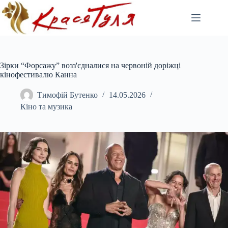
Перейти
до
вмісту
Зірки “Форсажу” возз'єдналися на червоній доріжці
кінофестивалю Канна
Тимофій Бутенко
14.05.2026
Кіно та музика