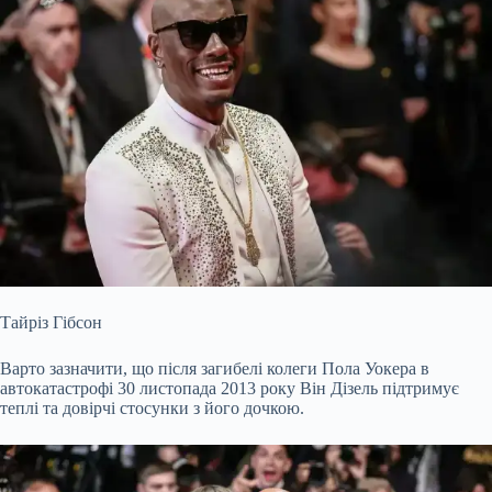
Тайріз Гібсон
Варто зазначити, що після загибелі колеги Пола Уокера в
автокатастрофі 30 листопада 2013 року Він Дізель підтримує
теплі та довірчі стосунки з його дочкою.