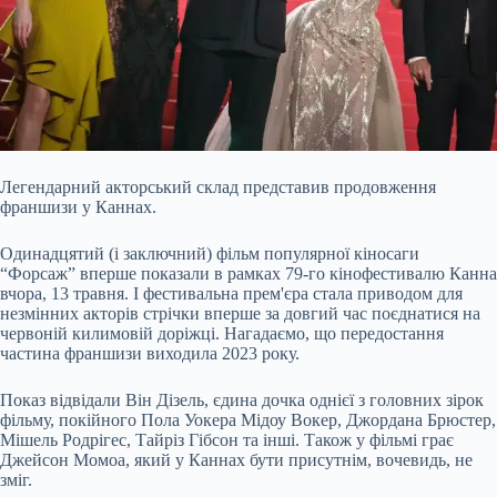
Легендарний акторський склад представив продовження
франшизи у Каннах.
Одинадцятий (і заключний) фільм популярної кіносаги
“Форсаж” вперше показали в рамках 79-го кінофестивалю Канна
вчора, 13
травня. І фестивальна прем'єра стала приводом для
незмінних акторів стрічки вперше за довгий час поєднатися на
червоній килимовій доріжці. Нагадаємо, що передостання
частина франшизи виходила 2023 року.
Показ відвідали Він Дізель, єдина дочка однієї з головних зірок
фільму, покійного Пола Уокера Мідоу Вокер, Джордана Брюстер,
Мішель Родрігес, Тайріз Гібсон та інші. Також у фільмі грає
Джейсон Момоа, який у Каннах бути присутнім, вочевидь, не
зміг.