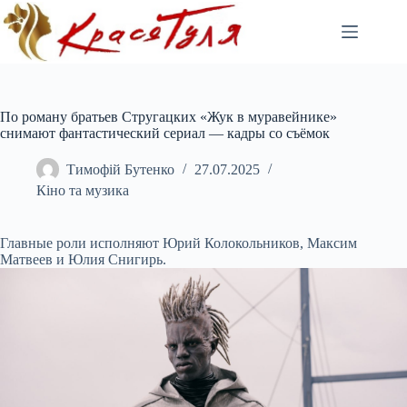
Перейти
до
вмісту
По роману братьев Стругацких «Жук в муравейнике»
снимают фантастический сериал — кадры со съёмок
Тимофій Бутенко
27.07.2025
Кіно та музика
Главные роли исполняют Юрий Колокольников, Максим
Матвеев и Юлия Снигирь.