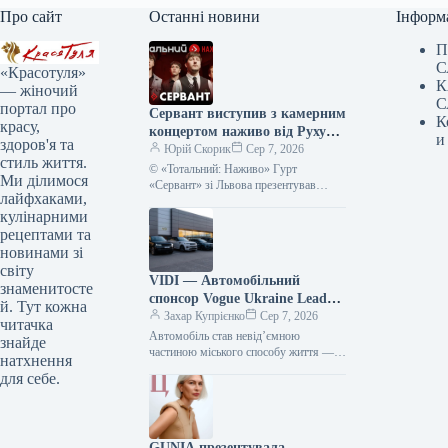
Про сайт
Останні новини
Інформ
П
С
«Красотуля»
К
— жіночий
С
портал про
Сервант виступив з камерним
К
красу,
концертом наживо від Руху
и
здоров'я та
опору ССО – фото, відео
Юрій Скорик
Сер 7, 2026
стиль життя.
© «Тотальний: Наживо» Гурт
Ми ділимося
«Сервант» зі Львова презентував
лайфхаками,
акустичний виступ у рамках серії
кулінарними
«Тотальний: Наживо». Запис був
створений на підтримку…
рецептами та
новинами зі
світу
VIDI — Автомобільний
знаменитосте
спонсор Vogue Ukraine Leaders
й. Тут кожна
Gala: Які автівки будуть
Захар Купрієнко
Сер 7, 2026
читачка
представлені на події
Автомобіль став невід’ємною
знайде
частиною міського способу життя —
натхнення
простором, що поєднує роботу, дім,
для себе.
мандрівки та повсякденні справи.
Тому вибір машини…
GUNIA презентувала