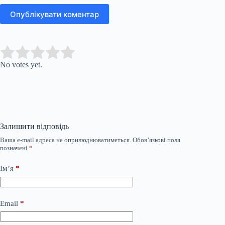
Опублікувати коментар
Submit Rating
Rate this item:
No votes yet.
Залишити відповідь
Ваша e-mail адреса не оприлюднюватиметься.
Обов’язкові поля
позначені
*
Ім’я
*
Email
*