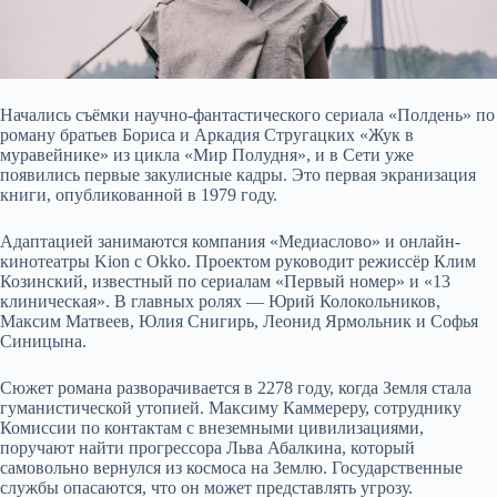
Начались
съёмки научно-фантастического сериала «Полдень» по
роману братьев Бориса и Аркадия Стругацких «Жук в
муравейнике» из цикла «Мир Полудня», и в Сети уже
появились первые закулисные кадры. Это первая экранизация
книги, опубликованной в 1979 году.
Адаптацией занимаются компания «Медиаслово» и онлайн-
кинотеатры Kion с Okko. Проектом руководит режиссёр Клим
Козинский, известный по сериалам «Первый номер» и «13
клиническая». В главных ролях — Юрий Колокольников,
Максим Матвеев, Юлия Снигирь, Леонид Ярмольник и Софья
Синицына.
Сюжет романа разворачивается в 2278 году, когда Земля стала
гуманистической утопией. Максиму Каммереру, сотруднику
Комиссии по контактам с внеземными цивилизациями,
поручают найти прогрессора Льва Абалкина, который
самовольно вернулся из космоса на Землю. Государственные
службы опасаются, что он может представлять угрозу.