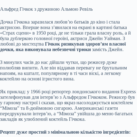
Альфред Гічкок з дружиною Альмою Ревіль
Дочка Гічкока заразилася любов’ю батьків до кіно і стала
актрисою. Вперше вона з’явилася на екрані в картині батька
«Страх сцени» в 1950 році, де не тільки грала власну роль, а й
була дублеркою головної героїні, актриси Джейн Уайман. З
любові до мистецтва
Гічкок ризикував здоров’ям власної
дочки, яка виконувала небезпечні трюки
замість Джейн.
З минулих часів до нас дійшли чутки, що режисер дуже
полюбляв випити. Але він віддавав перевагу не брутальним
напоям, на кшталт, популярному в ті часи віскі, а легкому
коктейлю на основі ігристого вина.
Як приклад: у 1966 році репортер лондонського видання Express
зателефонував для інтерв’ю з Альфредом Гічкоком. Режисер був
у гарному настрої і сказав, що якраз насолоджується коктейлем
“Мімоза” та 8-дюймовою сигарою. Американські газети
передрукували інтерв’ю, а “Мімоза” увійшла до меню багатьох
закладів як улюблений коктейль Гічкока.
Рецепт дуже простий з мінімальною кількістю інгредієнтів: