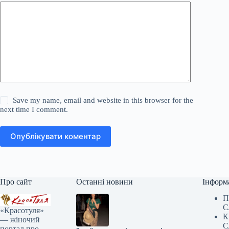
Save my name, email and website in this browser for the
next time I comment.
Опублікувати коментар
Про сайт
Останні новини
Інформ
П
С
«Красотуля»
К
— жіночий
С
портал про