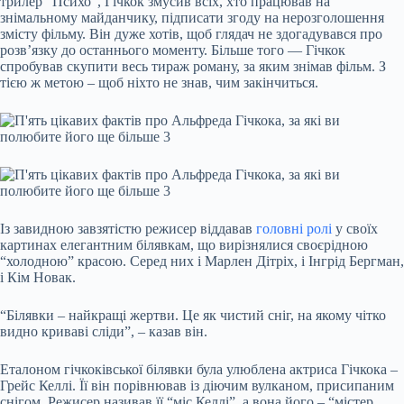
трилер “Психо”, Гічкок змусив всіх, хто працював на
знімальному майданчику, підписати згоду на нерозголошення
змісту фільму. Він дуже хотів, щоб глядач не здогадувався про
розв’язку до останнього моменту. Більше того — Гічкок
спробував скупити весь тираж роману, за яким знімав фільм. З
тією ж метою – щоб ніхто не знав, чим закінчиться.
Із завидною завзятістю режисер віддавав
головні ролі
у своїх
картинах елегантним білявкам, що вирізнялися своєрідною
“холодною” красою. Серед них і Марлен Дітріх, і Інгрід Бергман,
і Кім Новак.
“Білявки – найкращі жертви. Це як чистий сніг, на якому чітко
видно криваві сліди”, – казав він.
Еталоном гічкоківської білявки була улюблена актриса Гічкока –
Грейс Келлі. Її він порівнював із діючим вулканом, присипаним
снігом. Режисер називав її “міс Келлі”, а вона його – “містер