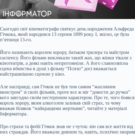
Сьогодні світ кінематографа святкує день народження Альфреда
Гічкока, який народився 13
серпня 1899 року. І, звісно, це була
п’ятниця 13-го.
Його називають королем хорору, батьком трилера та майстром
саспенсу. Його фільми викликали такий жах, що жінки тікали з
кінотеатрів, а деякі навіть непритомніли. А його славнозвісна
сцена вбивства в душі з фільму “Психо” досі вважається
найстрашнішою сценою у кіно.
Але насправді, сам Гічкок не був тим самим “жахливим
монстром” зі своїх фільмів, проте все ж міг “довести до ручки”
кого завгодно своїм нестерпним характером. Про те, чого боявся
король хорору, яким алкоголем заливав свій страх, та чому
вважав білявок “найкращими жертвами”, читайте у матеріалі
Інформатора.
Про страхи та фобії Гічкок знав не з чуток: він сам все життя від
них страждав. Його вважали дивним та, навіть, психічно хворим