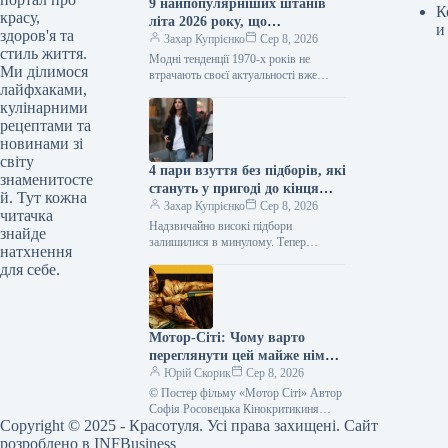
9 найпопулярніших штанів
К
красу,
літа 2026 року, що
и
здоров'я та
повертаються з 1970-х
Захар Купрієнко
Сер 8, 2026
стиль життя.
Модні тенденції 1970-х років не
Ми ділимося
втрачають своєї актуальності вже
лайфхаками,
кілька сезонів поспіль. Цього літа це
кулінарними
особливо помітно завдяки штанам:
моделі,…
рецептами та
новинами зі
світу
4 пари взуття без підборів, які
знаменитосте
стануть у пригоді до кінця
й. Тут кожна
літа
Захар Купрієнко
Сер 8, 2026
читачка
Надзвичайно високі підбори
знайде
залишилися в минулому. Тепер
натхнення
модниці все частіше надають перевагу
для себе.
взуттю без підборів: від балеток до
мюлів. Найстильніші…
Мотор-Сіті: Чому варто
переглянути цей майже німий
фільм у кінотеатрі – відео –
Юрій Скорик
Сер 8, 2026
новини України
© Постер фільму «Мотор Сіті» Автор
Софія Росовецька Кінокритикиня
Copyright © 2025 - Красотуля. Усі права захищені. Сайт
Забудьте на мить, що Алан Рітчсон —
головний актор серіалу «Джек…
розроблено в
INFBusiness