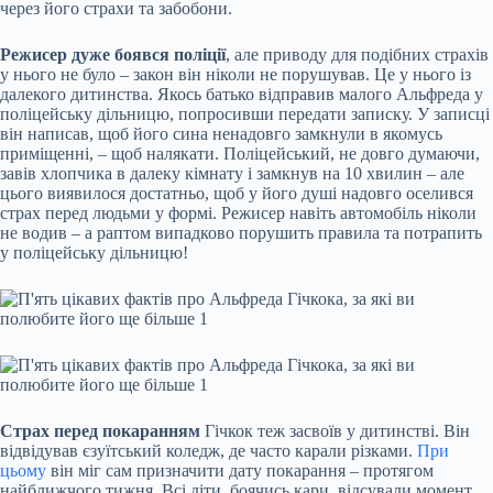
через його страхи та забобони.
Режисер дуже боявся поліції
, але приводу для подібних страхів
у нього не було – закон він ніколи не порушував. Це у нього із
далекого дитинства. Якось батько відправив малого Альфреда у
поліцейську дільницю, попросивши передати записку. У записці
він написав, щоб його сина ненадовго замкнули в якомусь
приміщенні, – щоб налякати. Поліцейський, не довго думаючи,
завів хлопчика в далеку кімнату і замкнув на 10 хвилин – але
цього виявилося достатньо, щоб у його душі надовго оселився
страх перед людьми у формі. Режисер навіть автомобіль ніколи
не водив – а раптом випадково порушить правила та потрапить
у поліцейську дільницю!
Страх перед покаранням
Гічкок теж засвоїв у дитинстві. Він
відвідував єзуїтський коледж, де часто карали різками.
При
цьому
він міг сам призначити дату покарання – протягом
найближчого тижня. Всі діти, боячись кари, відсували момент