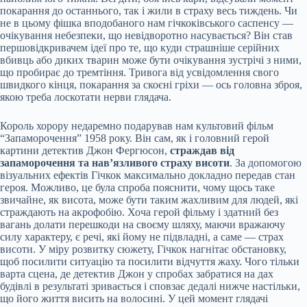
покарання до останнього, так і жили в страху весь тиждень. Чи
не в цьому фішка вподобаного нам гічкоківського саспенсу —
очікування небезпеки, що невідворотно насувається? Він став
першовідкривачем ідеї про те, що куди страшніше серійних
вбивць або диких тварин може бути очікування зустрічі з ними,
що пробирає до тремтіння. Тривога від усвідомлення свого
швидкого кінця, покарання за скоєні гріхи — ось головна зброя,
якою треба лоскотати нерви глядача.
Король хорору недаремно подарував нам культовий фільм
“Запаморочення” 1958 року. Він сам, як і головний герой
картини детектив Джон Фергюсон,
страждав від
запаморочення та нав’язливого страху висоти
. За допомогою
візуальних ефектів Гічкок максимально докладно передав стан
героя. Можливо, це була спроба пояснити, чому щось таке
звичайне, як висота, може бути таким жахливим для людей, які
страждають на акрофобію. Хоча герой фільму і здатний без
вагань долати перешкоди на своєму шляху, маючи вражаючу
силу характеру, є речі, які йому не підвладні, а саме — страх
висоти. У міру розвитку сюжету, Гічкок нагнітає обстановку,
щоб посилити ситуацію та посилити відчуття жаху. Чого тільки
варта сцена, де детектив Джон у спробах забратися на дах
будівлі в результаті зривається і сповзає дедалі нижче настільки,
що його життя висить на волосині. У цей момент глядачі