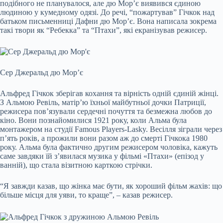
подібного не планувалося, але дю Мор’є виявився єдиною
людиною у кумедному одязі. До речі, “пожартував” Гічкок над
батьком письменниці Дафни дю Мор’є. Вона написала зокрема
такі твори як “Ребекка” та “Птахи”, які екранізував режисер.
Сер Джеральд дю Мор’є
Альфред Гічкок зберігав кохання та вірність одній єдиній жінці.
З Альмою Ревіль, матір’ю їхньої майбутньої дочки Патриції,
режисера пов’язували сердечні почуття та безмежна любов до
кіно. Вони познайомилися 1921 року, коли Альма була
монтажером на студії Famous Players-Lasky. Весілля зіграли через
п’ять років, а прожили вони разом аж до смерті Гічкока 1980
року. Альма була фактично другим режисером чоловіка, кажуть
саме завдяки їй з’явилася музика у фільмі «Птахи» (епізод у
ванній), що стала візитною карткою стрічки.
“Я завжди казав, що жінка має бути, як хороший фільм жахів: що
більше місця для уяви, то краще”, – казав режисер.