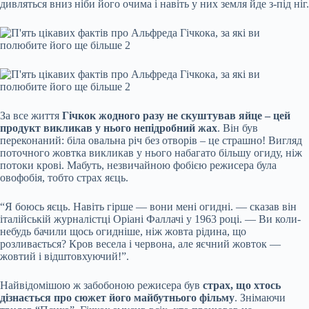
дивляться вниз ніби його очима і навіть у них земля йде з-під ніг.
За все життя
Гічкок жодного разу не скуштував яйце – цей
продукт викликав у нього непідробний жах
. Він був
переконаний: біла овальна річ без отворів – це страшно! Вигляд
поточного жовтка викликав у нього набагато більшу огиду, ніж
потоки крові. Мабуть, незвичайною фобією режисера була
овофобія, тобто страх яєць.
“Я боюсь яєць. Навіть гірше — вони мені огидні. — сказав він
італійській журналістці Оріані Фаллачі у 1963 році. — Ви коли-
небудь бачили щось огидніше, ніж жовта рідина, що
розливається? Кров весела і червона, але яєчний жовток —
жовтий і відштовхуючий!”.
Найвідомішою ж забобоною режисера був
страх, що хтось
дізнається про сюжет його майбутнього фільму
. Знімаючи