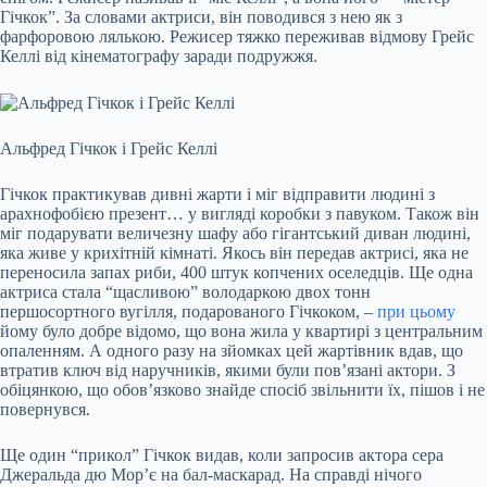
Гічкок”. За словами актриси, він поводився з нею як з
фарфоровою лялькою. Режисер тяжко переживав відмову Грейс
Келлі від кінематографу заради подружжя.
Альфред Гічкок і Грейс Келлі
Гічкок практикував дивні жарти і міг відправити людині з
арахнофобією презент… у вигляді коробки з павуком. Також він
міг подарувати величезну шафу або гігантський диван людині,
яка живе у крихітній кімнаті. Якось він передав актрисі, яка не
переносила запах риби, 400 штук копчених оселедців. Ще одна
актриса стала “щасливою” володаркою двох тонн
першосортного вугілля, подарованого Гічкоком, –
при цьому
йому було добре відомо, що вона жила у квартирі з центральним
опаленням. А одного разу на зйомках цей жартівник вдав, що
втратив ключ від наручників, якими були пов’язані актори. З
обіцянкою, що обов’язково знайде спосіб звільнити їх, пішов і не
повернувся.
Ще один “прикол” Гічкок видав, коли запросив актора сера
Джеральда дю Мор’є на бал-маскарад. На справді нічого