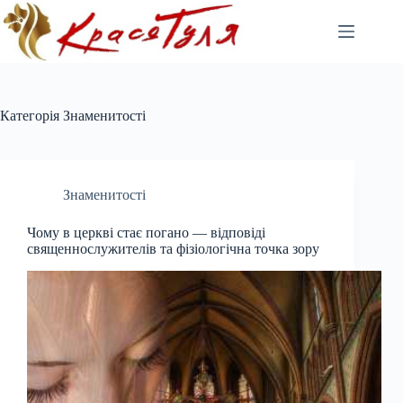
Перейти
до
вмісту
Категорія
Знаменитості
Знаменитості
Чому в церкві стає погано — відповіді
священнослужителів та фізіологічна точка зору