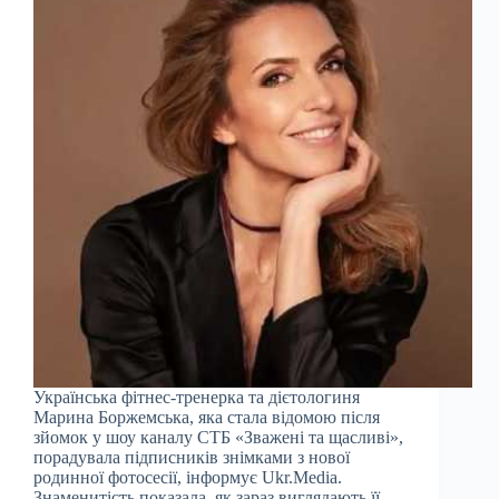
Українська фітнес-тренерка та дієтологиня
Марина Боржемська, яка стала відомою після
зйомок у шоу каналу СТБ «Зважені та щасливі»,
порадувала підписників знімками з нової
родинної фотосесії, інформує Ukr.Media.
Знаменитість показала, як зараз виглядають її