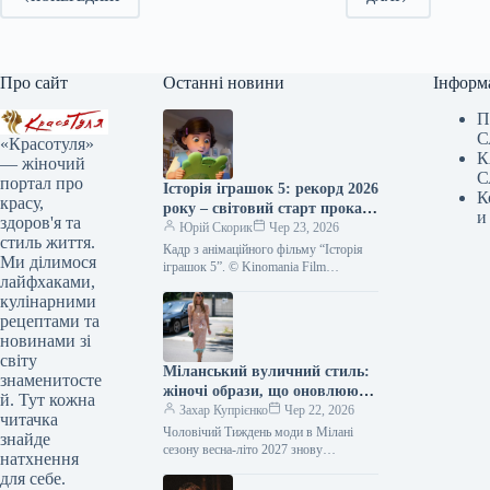
Про сайт
Останні новини
Інформ
П
С
«Красотуля»
К
— жіночий
С
портал про
Історія іграшок 5: рекорд 2026
К
красу,
року – світовий старт прокату
и
здоров'я та
нового мультфільму б’є
Юрій Скорик
Чер 23, 2026
стиль життя.
рекорди – культурні новини
Кадр з анімаційного фільму “Історія
Ми ділимося
іграшок 5”. © Kinomania Film
лайфхаками,
Distribution/YouTube Мультфільм
кулінарними
випередив попереднього лідера від
Universal “Супер Маріо: Галактика…
рецептами та
новинами зі
світу
Міланський вуличний стиль:
знаменитосте
жіночі образи, що оновлюють
й. Тут кожна
літню моду
Захар Купрієнко
Чер 22, 2026
читачка
Чоловічий Тиждень моди в Мілані
знайде
сезону весна-літо 2027 знову
натхнення
перетворив вулиці міста на
для себе.
самостійний подіум. Анна Делло