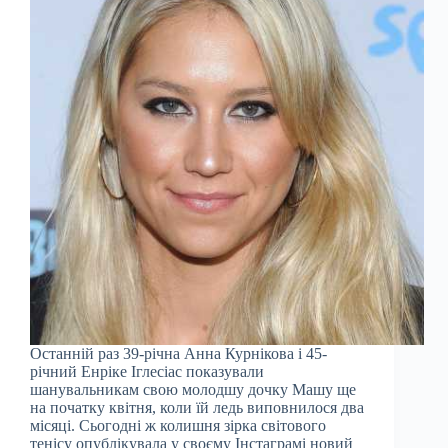
Останній раз 39-річна Анна Курнікова і 45-
річний Енріке Іглесіас показували
шанувальникам свою молодшу дочку Машу ще
на початку квітня, коли їй ледь виповнилося два
місяці. Сьогодні ж колишня зірка світового
тенісу опублікувала у своєму Інстаграмі новий