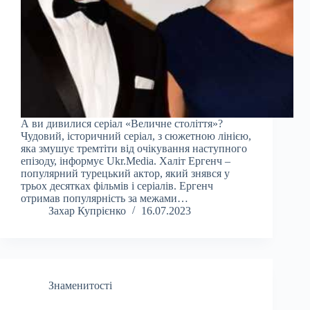
А ви дивилися серіал «Величне століття»?
Чудовий, історичний серіал, з сюжетною лінією,
яка змушує тремтіти від очікування наступного
епізоду, інформує Ukr.Media. Халіт Ергенч –
популярний турецький актор, який знявся у
трьох десятках фільмів і серіалів. Ергенч
отримав популярність за межами…
Захар Купрієнко
16.07.2023
Знаменитості