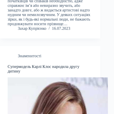
початківців чи співаків необхідністю, адже
справжнє ім’я або невиразно звучить, або
занадто довге, або ж видається артистові надто
нудним чи немилозвучним. У деяких ситуаціях
зірки, як і будь-які нормальні люди, не бажають
продовжувати носити прізвище…
Захар Купрієнко
16.07.2023
Знаменитості
Супермодель Карлі Клос народила другу
дитину