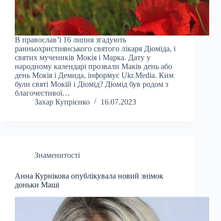
В православ’ї 16 липня згадують
ранньохристиянського святого лікаря Діоміда, і
святих мучеників Мокія і Марка. Дату у
народному календарі прозвали Маків день або
день Мокія і Демида, інформує Ukr.Media. Ким
були святі Мокій і Діомід? Діомід був родом з
благочестивої…
Захар Купрієнко
16.07.2023
Знаменитості
Анна Курнікова опублікувала новий знімок
доньки Маші