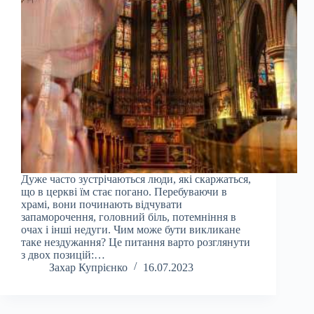
Дуже часто зустрічаються люди, які скаржаться,
що в церкві їм стає погано. Перебуваючи в
храмі, вони починають відчувати
запаморочення, головний біль, потемніння в
очах і інші недуги. Чим може бути викликане
таке нездужання? Це питання варто розглянути
з двох позицій:…
Захар Купрієнко
16.07.2023