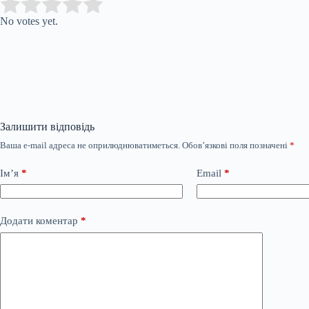
Submit Rating
Rate this item:
No votes yet.
Залишити відповідь
Ваша e-mail адреса не оприлюднюватиметься.
Обов’язкові поля позначені
*
Ім’я
*
Email
*
Додати коментар
*