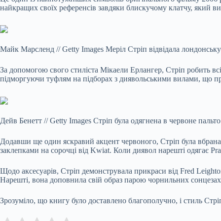
найкращих своїх референсів завдяки блискучому клатчу, який виг
Майк Марсленд
//
Getty Images
Меріл Стріп відвідала лондонську
За допомогою свого стиліста Мікаели Ерлангер, Стріп робить всі
підморгуючи туфлям на підборах з диявольськими вилами, що при
Дейв Бенетт
//
Getty Images
Стріп була одягнена в червоне пальт
Додавши ще один яскравий акцент червоного, Стріп була вбрана 
заклепками на сорочці від Kwiat. Коли диявол нарешті одягає Pr
Щодо аксесуарів, Стріп демонструвала прикраси від Fred Leighton
Нарешті, вона доповнила свій образ парою чорнильних сонцезахис
Зрозуміло, що книгу було доставлено благополучно, і стиль Стрі