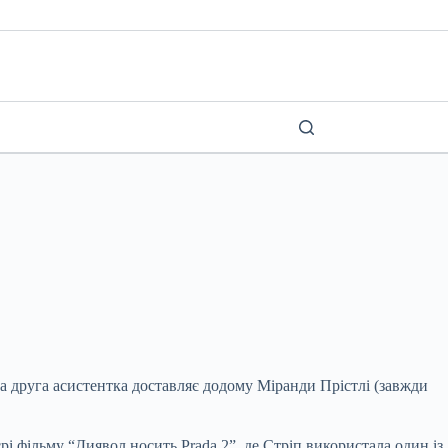
ра друга
асистентка доставляє додому Міранди Прістлі (завжди
і фільму “Диявол носить Prada 2”, де Стріп використала один із