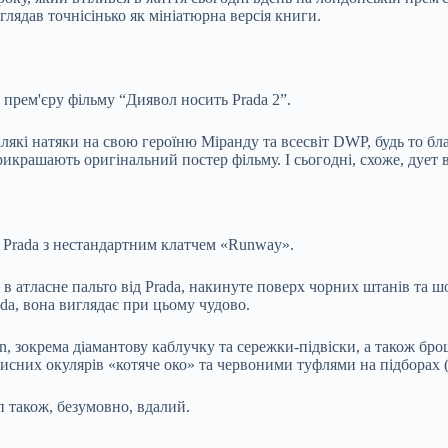
лядав точнісінько як мініатюрна версія книги.
 прем'єру фільму “Диявол носить Prada 2”.
лякі натяки на свою героїню Міранду та всесвіт DWP, будь то бла
крашають оригінальний постер фільму. І сьогодні, схоже, дует 
о Prada з нестандартним клатчем «Runway».
в атласне пальто від Prada, накинуте поверх чорних штанів та 
ada, вона виглядає при цьому чудово.
, зокрема діамантову каблучку та сережки-підвіски, а також брош
них окулярів «котяче око» та червоними туфлями на підборах (бе
п також, безумовно, вдалий.