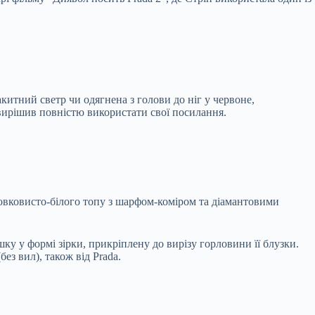
китний светр чи одягнена з голови до ніг у червоне,
вирішив повністю використати свої посилання.
шовковисто-білого топу з шарфом-коміром та діамантовими
ку у формі зірки, прикріплену до вирізу горловини її блузки.
з вил), також від Prada.