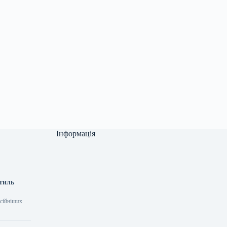
Інформація
стиль
усійніших