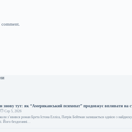
 I comment.
ни
н знову тут: як “Американський психопат” продовжує впливати на 
о
Сер 5, 2026
коли з’явився роман Брета Істона Елліса, Патрік Бейтман залишається однією з найдиск
рі. Його бездоганні…