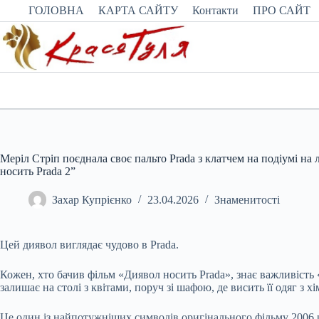
Перейти
ГОЛОВНА
КАРТА САЙТУ
Контакти
ПРО САЙТ
до
вмісту
Меріл Стріп поєднала своє пальто Prada з клатчем на подіумі на
носить Prada 2”
Захар Купрієнко
23.04.2026
Знаменитості
Цей диявол виглядає чудово в Prada.
Кожен, хто бачив фільм «Диявол носить Prada», знає важливіс
залишає на столі з квітами, поруч зі шафою, де висить її одяг з х
Це один із найпотужніших символів оригінального фільму 2006 ро