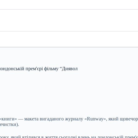
 лондонській прем'єрі фільму “Диявол
ть «книги» — макета вигаданого журналу «Runway», який щовечо
імчистки).
ку, який втілився в життя сьогодні вдень на лондонській прем'єр